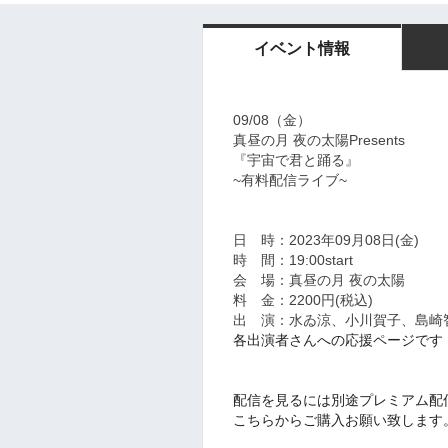
イベント情報
09/08（金）
真昼の月 夜の太陽Presents
『宇宙で君と踊る』
~有料配信ライブ~
日 時：2023年09月08日(金)
時 間：19:00start
会 場：真昼の月 夜の太陽
料 金：2200円(税込)
出 演：水ゐ涼、小川賀子、島崎
各出演者さんへの応援ページです
配信を見るには別途プレミアム配
こちらからご購入お願い致します