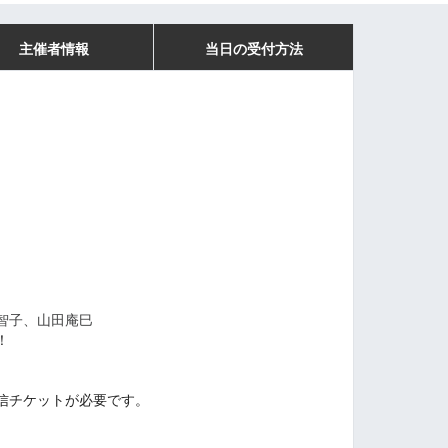
主催者情報
当日の受付方法
智子、山田庵巳
！
信チケットが必要です。
。