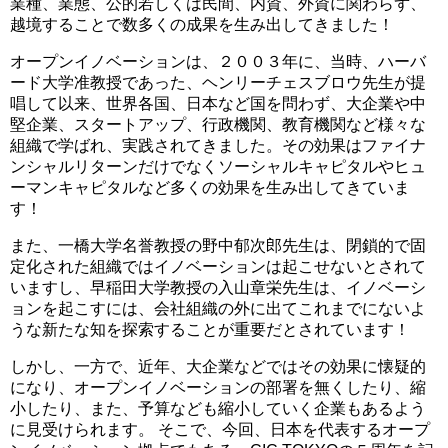
業種、業態、公的若しくは民間、内資、外資に関わらず、
越境することで数多くの成果を生み出してきました！
オープンイノベーションは、２００３年に、当時、ハーバ
ード大学准教授であった、ヘンリーチェスブロウ先生が提
唱して以来、世界各国、日本など国を問わず、大企業や中
堅企業、スタートアップ、行政機関、教育機関など様々な
組織で学ばれ、実践されてきました。その効果はファイナ
ンシャルリターンだけでなくソーシャルキャピタルやヒュ
ーマンキャピタルなど多くの効果を生み出してきていま
す！
また、一橋大学名誉教授の野中郁次郎先生は、閉鎖的で固
定化された組織ではイノベーションは起こせないとされて
いますし、早稲田大学教授の入山章栄先生は、イノベーシ
ョンを起こすには、会社組織の外に出てこれまでにないよ
うな新たな知を探索することが重要だとされています！
しかし、一方で、近年、大企業などではその効果に懐疑的
になり、オープンイノベーションの部署を無くしたり、縮
小したり、また、予算なども縮小していく企業もあるよう
に見受けられます。 そこで、今回、日本を代表するオープ