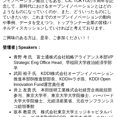
ンイノベーション拠点でもある、CIC TOKYOの５周年を記
念して、新時代におけるオープンイノベーションとはどの
ようなものになっていくのか、また、どういったものにし
ていきたいか、これまでのオープンイノベーションの動向
や事例、データを交えつつ、トップランナー企業の皆様パ
ネルディスカッションしていければと考えております。
ご興味のある方は、是非、ご参加ください！！
登壇者 | Speakers：
青野 考 氏 富士通株式会社戦略アライアンス本部VP
Strategic Eng Office Head、早稲田大学政治経済学部
卒
武田 裕子 氏 KDDI株式会社オープンイノベーション
推進本部BI推進部部長、KDDI∞ラボ長、KDDI Open
Innovation Fund運営責任者
井上 友貴 氏 本田技研工業株式会社経営企画統括部
参与、東京大学卒、東京大学大学院修士、ハーバード
大学大学院修士、元経済産業省、元在サンフランシス
コ総領事館
坂本 教晃 氏 株式会社東京大学エッジキャピタルパ