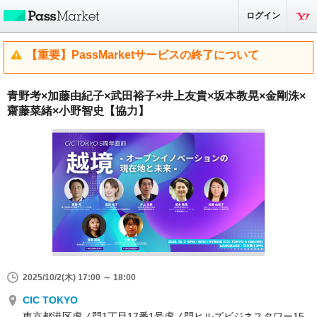
ログイン
【重要】PassMarketサービスの終了について
青野考×加藤由紀子×武田裕子×井上友貴×坂本教晃×金剛洙×
齋藤菜緒×小野智史【協力】
2025/10/2(木) 17:00 ～ 18:00
CIC TOKYO
東京都港区虎ノ門1丁目17番1号虎ノ門ヒルズビジネスタワー15