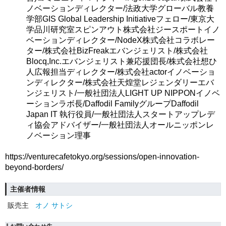
ノベーションディレクター/法政大学グローバル教養
学部GIS Global Leadership Initiativeフェロー/東京大
学品川研究室スピンアウト株式会社ジースポートイノ
ベーションディレクター/NodeX株式会社コラボレー
ター/株式会社BizFreakエバンジェリスト/株式会社
Blocq,Inc.エバンジェリスト兼応援団長/株式会社想ひ
人広報担当ディレクター/株式会社actorイノベーショ
ンディレクター/株式会社天煌堂レジェンダリーエバ
ンジェリスト/一般社団法人LIGHT UP NIPPONイノベ
ーションラボ長/Daffodil FamilyグループDaffodil
Japan IT 執行役員/一般社団法人スタートアップレデ
ィ協会アドバイザー/一般社団法人オールニッポンレ
ノベーション理事
https://venturecafetokyo.org/sessions/open-innovation-
beyond-borders/
主催者情報
販売主
オノ サトシ