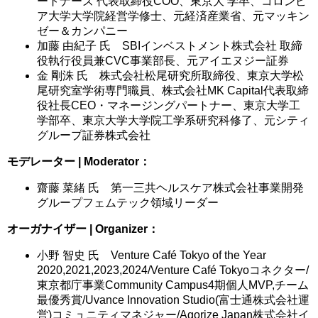
ートナーズ 代表取締役COO、東京大 学卒、コロンビ
ア大学大学院経営学修士、元経済産業省、元マッキン
ゼー＆カンパニー
加藤 由紀子 氏 SBIインベストメント株式会社 取締
役執行役員兼CVC事業部長、元アイエヌジー証券
金 剛洙 氏 株式会社松尾研究所取締役、東京大学松
尾研究室学術専門職員、株式会社MK Capital代表取締
役社長CEO・マネージングパートナー、東京大学工
学部卒、東京大学大学院工学系研究科修了、元シティ
グループ証券株式会社
モデレーター | Moderator：
齋藤 菜緒 氏 第一三共ヘルスケア株式会社事業開発
グループフェムテック領域リーダー
オーガナイザー | Organizer：
小野 智史 氏 Venture Café Tokyo of the Year
2020,2021,2023,2024/Venture Café Tokyoコネクター/
東京都庁事業Community Campus4期個人MVP,チーム
最優秀賞/Uvance Innovation Studio(富士通株式会社運
営)コミュニティマネジャー/Agorize Japan株式会社イ