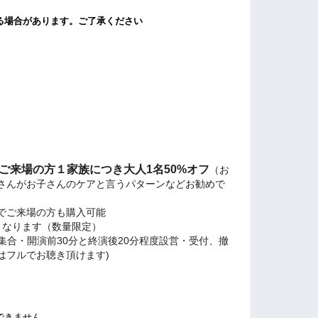
る場合があります。ご了承ください
ご来場の方１家族につき大人1名50%オフ
（お
さんがお子さんのケアと言うパターンなどお勧めで
でご来場の方も購入可能
00となります（数量限定）
付前集合・開演前30分と終演後20分程度設営・受付、撤
はフルでお聴き頂けます)
できません。