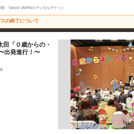
単 Yahoo! JAPANのデジタルチケット
ービスの終了について
馬太田「０歳からの・
〜出発進行！〜
00