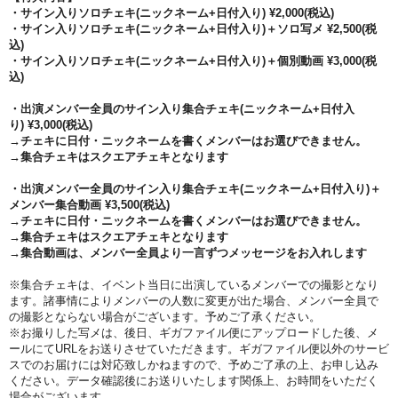
・サイン入りソロチェキ(ニックネーム+日付入り) ¥2,000(税込)
・サイン入りソロチェキ(ニックネーム+日付入り)＋ソロ写メ ¥2,500(税
込)
・サイン入りソロチェキ(ニックネーム+日付入り)＋個別動画 ¥3,000(税
込)
・出演メンバー全員のサイン入り集合チェキ
(ニックネーム+日付入
り)
¥3,000(税込)
→チェキに日付・ニックネームを書くメンバーはお選びできません。
→集合チェキはスクエアチェキとなります
・出演メンバー全員のサイン入り集合チェキ
(ニックネーム+日付入り)
＋
メンバー集合動画 ¥3,500(税込)
→チェキに日付・ニックネームを書くメンバーはお選びできません。
→集合チェキはスクエアチェキとなります
→集合動画は、メンバー全員より一言ずつメッセージをお入れします
※集合チェキは、イベント当日に出演しているメンバーでの撮影となり
ます。諸事情によりメンバーの人数に変更が出た場合、メンバー全員で
の撮影とならない場合がございます。予めご了承ください。
※お撮りした写メは、後日、ギガファイル便にアップロードした後、メ
ールにてURLをお送りさせていただきます。ギガファイル便以外のサービ
スでのお届けには対応致しかねますので、予めご了承の上、お申し込み
ください。データ確認後にお送りいたします関係上、お時間をいただく
場合がございます。