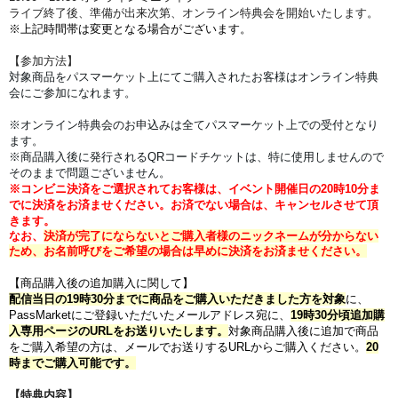
ライブ終了後、準備が出来次第、オンライン特典会を開始いたします。
※上記時間帯は変更となる場合がございます。
【参加方法】
対象商品をパスマーケット上にてご購入されたお客様はオンライン特典
会にご参加になれます。
※オンライン特典会のお申込みは全てパスマーケット上での受付となり
ます。
※商品購入後に発行されるQRコードチケットは、特に使用しませんので
そのままで問題ございません。
※コンビニ決済をご選択されてお客様は、イベント開催日の20時10分ま
でに決済をお済ませください。
お済でない場合は、キャンセルさせて頂
きます。
なお、
決済が完了にならないとご購入者様のニックネームが分からない
ため、お名前呼びをご希望の場合は早めに決済をお済ませください。
【商品購入後の追加購入に関して】
配信当日の19時30分までに商品をご購入いただきました方を対象
に、
PassMarketにご登録いただいたメールアドレス宛に、
19時30分頃追加購
入専用ページのURLをお送りいたします。
対象商品購入後に追加で商品
をご購入希望の方は、メールでお送りするURLからご購入ください。
20
時までご購入可能です。
【特典内容】