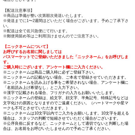
【
配送注意事項】
※商品は準備が整い次第順次発送いたします。
※発送までに1〜2週間ほどいただく場合がございます。予めご了承下さ
い。
※配送は全て佐川急便にて行います。
※郵便局留め等はご利用頂けませんのでご注意下さい。
【ニックネームについて】
お呼びするお名前に関しましては
パスマーケットでご登録いただきました「ニックネーム」をお呼びしま
す。
ご購入時にございます、アンケート欄にご入力ください。
※ニックネームは商品ご購入時に必ずご登録下さい。
※ニックネームの記載がない場合、ご本名で登録させていただきます。
※ニックネームを読み上げる事をご希望されない場合、アンケート欄に
「名前読み上げ希望なし」とご入力下さい。
※漢字で記載される場合、フリガナの入力もお願いいたします。
※ニックネームの登録は、絵文字、顔文字、半角記号、特殊記号などは
文字化けの原因となりますのでご遠慮ください。（ハートマークや星マ
ークも不可とさせていただきます。）
※ニックネームは10文字以内でご入力をお願いします。10文字を超える
場合は、スタッフの判断で短縮させていただく場合がございます。
※公序良俗に反するなど、ニックネームとして適切でないと判断した場
合は、お名前をお呼びいたしませんので予めご了承ください
。