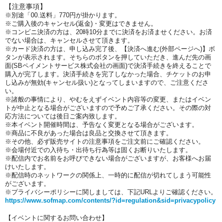
【注意事項】
※別途「00.送料」770円が掛かります。
※ご購入後のキャンセル(返金)・変更はできません。
※コンビニ決済の方は、20時10分までに決済をお済ませください。お済
でない場合は、キャンセルさせて頂きます。
※カード決済の方は、申し込み完了後、【決済へ進む(外部ページへ)】ボ
タンが表示されます。そちらのボタンを押していただき、進んだ先の画
面(SBペイメントサービス株式会社の画面)で決済手続きを終えることで
購入が完了します。決済手続きを完了しなかった場合、チケットのお申
し込みが無効(キャンセル扱い)となってしまいますので、ご注意くださ
い。
※諸般の事情により、やむをえずイベント内容等の変更、またはイベン
トが中止となる場合がございますので予めご了承ください。その際の対
応方法については後日ご案内致します。
※本イベント開催時間は、予告なく変更となる場合がございます。
※商品に不良があった場合は良品と交換させて頂きます。
※その他、必ず販売サイトの注意事項をご注文前にご確認ください。
※会場付近での入待ち・出待ち行為等は固くお断りいたします。
※配信内でお名前をお呼びできない場合がございますが、お客様へお届
けいたします。
※配信時のネットワークの関係上、一時的に配信が切れてしまう可能性
がございます。
※プライバシーポリシーに関しましては、下記URLよりご確認ください。
https://www.sofmap.com/contents/?id=regulation&sid=privacypolicy
【イベントに関するお問い合わせ】