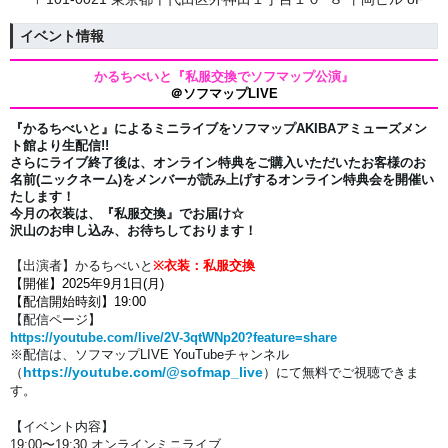
イベント情報
かるちべいと
『私服交換でソフマップ公演』
＠ソフマップLIVE
『かるちべいと』によるミニライブをソフマップAKIBAアミューズメン
ト館より生配信!!
さらにライブ終了後は、オンライン特典をご購入いただいたお客様のお
名前(ニックネーム)を
メンバーが読み上げするオンライン特典会を開催い
たします！
今月の衣装は、『私服交換』でお届け☆
沢山のお申し込み、お待ちしております！
【出演者】かるちべいと
※衣装：私服交換
【開催】2025年9月1日(月)
【配信開始時刻】19:00
【配信ページ】
https://youtube.com/live/2V-3qtWNp20?feature=share
※配信は、
ソフマップLIVE YouTubeチャンネル
https://youtube.com/@sofmap_live
（
）にて
無料でご視聴できま
す。
【イベント内容】
19:00〜19:30 オンラインミニライブ