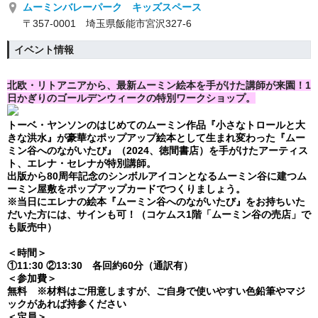
ムーミンバレーパーク キッズスペース
〒357-0001 埼玉県飯能市宮沢327-6
イベント情報
北欧・リトアニアから、最新ムーミン絵本を手がけた講師が来園！1
日かぎりのゴールデンウィークの特別ワークショップ。
トーベ・ヤンソンのはじめてのムーミン作品『小さなトロールと大
きな洪水』が豪華なポップアップ絵本として生まれ変わった『ムー
ミン谷へのながいたび』（2024、徳間書店）を手がけたアーティス
ト、エレナ・セレナが特別講師。
出版から80周年記念のシンボルアイコンとなるムーミン谷に建つム
ーミン屋敷をポップアップカードでつくりましょう。
※当日にエレナの絵本
『ムーミン谷へのながいたび』をお持ちいた
だいた方には、サインも可！（コケムス1階「ムーミン谷の売店」で
も販売中）
＜時間＞
①11:30 ②13:30 各回約60分（通訳有）
＜参加費＞
無料 ※材料はご用意しますが、ご自身で使いやすい色鉛筆やマジ
ックがあれば持参ください
＜定員＞