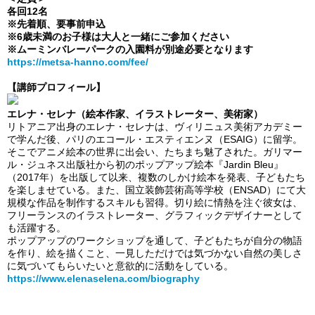
各回12名
※先着順、要事前申込
※6歳未満のお子様は大人と一緒にご参加ください
※ムーミンバレーパークの入園料が別途必要となります
https://metsa-hanno.com/fee/
【講師プロフィール】
エレナ・セレナ（絵本作家、イラストレーター、美術家）
リトアニア出身のエレナ・セレナは、ヴィリニュス美術アカデミー
で学んだ後、パリのエコール・エスティエンヌ（ESAIG）に留学。
そこでアニメ絵本の世界に出会い、たちまち魅了された。ガリマー
ル・ジュネス出版社から初のポップアップ絵本『Jardin Bleu』
（2017年）を出版して以来、複数のしかけ絵本を発表、子どもたち
を楽しませている。
また、国立装飾芸術高等学校（ENSAD）にて大
規模な作品を制作するスキルも習得。切り絵に情熱を注ぐ彼女は、
フリーランスのイラストレーター、グラフィックデザイナーとして
も活躍する。
ポップアップのワークショップを通して、子どもたちが自分の物語
を作り、絵を描くこと、一見しただけでは気づかない自然の美しさ
に気づいてもらいたいと意欲的に活動をしている。
https://www.elenaselena.com/biography