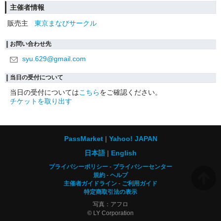
主催者情報
販売主
東京まなびサークル
お問い合わせ先
syu.629@gmail.com
当日の受付について
当日の受付については
こちら
をご確認ください。
チケットを取り出す
PassMarket
Yahoo! JAPAN
日本語
English
プライバシーポリシー
プライバシーセンター
規約
ヘルプ
主催者ガイドライン
ご利用ガイド
特定商取引法の表示
写真：アフロ
© LY Corporation