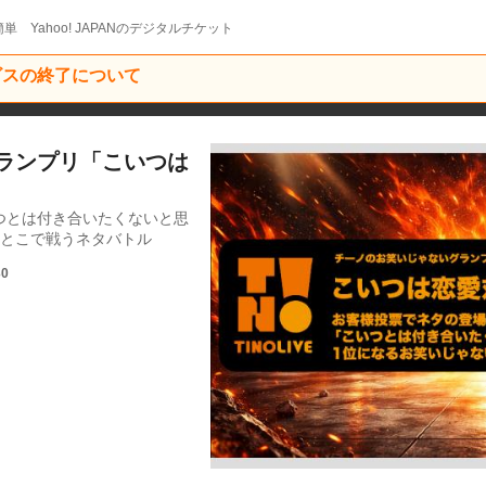
単 Yahoo! JAPANのデジタルチケット
ービスの終了について
ランプリ「こいつは
つとは付き合いたくないと思
いとこで戦うネタバトル
30