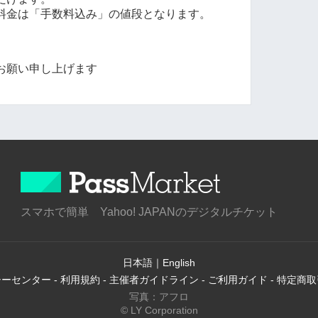
料金は「手数料込み」の値段となります。
お願い申し上げます
スマホで簡単 Yahoo! JAPANのデジタルチケット
日本語
｜
English
シーセンター
-
利用規約
-
主催者ガイドライン
-
ご利用ガイド
-
特定商取
写真：アフロ
© LY Corporation