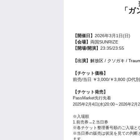
「ガン
【開催日】
2026年3月1日(日)
【会場】
両国SUNRIZE
【開場/開演】
23:35/23:55
【出演】
解放区
ク
ソガキ
Trau
/
/
【チケット価格】
前売/当日 ￥3,000/￥3,800 (D代別
【チケット発売】
PassMarket先行先着
2025年2月4日(水)20:00～
2026年2月2
※入場順
1
.前売券
→2.当日券
※各チケット
整理番号順のご入場と
※当日券の販売は状況を見ての判断
ます。