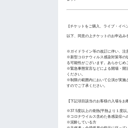
チケットをご購入、ライブ・イベ
【
以下、同意の上チケットのお申込み
※ガイドライン等の改訂に伴い、注
※新型コロナウィルス感染対策等の
る可能性がございます。あらかじめ
※緊急事態宣言などによる開場・開
ください。
※制限の範囲内において公演が実施
すのでご了承ください。
【下記項目該当のお客様の入場をお
※37.5度以上の発熱(平熱より１度
※コロナウイルス含めた各感染症へ
※泥酔している方
※主催者・会場係員の指示に従って