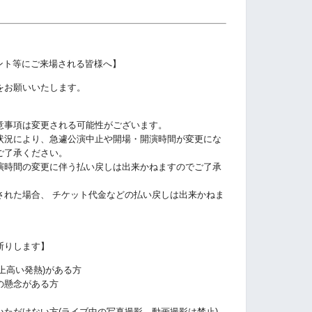
ント等にご来場される皆様へ】
をお願いいたします。
意事項は変更される可能性がございます。
状況により、急遽公演中止や開場・開演時間が変更にな
ご了承ください。
演時間の変更に伴う払い戻しは出来かねますのでご了承
された場合、 チケット代金などの払い戻しは出来かねま
断りします】
以上高い発熱)がある方
の懸念がある方
いただけない方
(ライブ中の写真撮影、動画撮影は禁止)