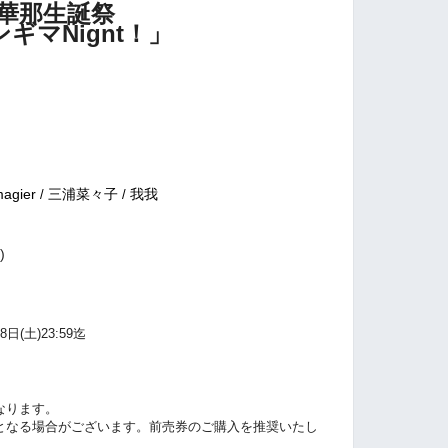
華那生誕祭
ギマNignt！」
magier
三浦菜々子
我我
/
/
)
8
日(土)23:59迄
なります。
となる場合がございます。前売券のご購入を推奨いたし