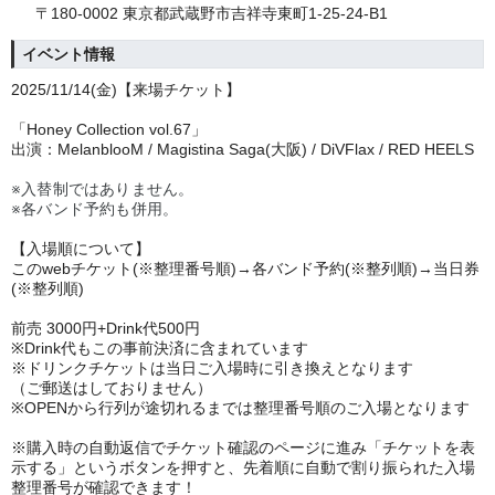
〒180-0002 東京都武蔵野市吉祥寺東町1-25-24-B1
イベント情報
202
5/11/14(金)
【来場チケット】
「Honey Collection vol.67」
出演：MelanblooM / Magistina Saga(大阪) / DiVFlax / RED HEELS
※入替制ではありません。
※各バンド予約も併用。
【入場順について】
このwebチケット(※整理番号順)→各バンド予約(※整列順)→当日券
(※整列順)
前売 30
00円+Drink代500円
※Drink代もこの事前決済に含まれています
※ドリンクチケットは当日ご入場時に引き換えとなります
（ご郵送はしておりません）
※OPENから行列が途切れるまでは整理番号順のご入場となります
※購入時の自動返信でチケット確認のページに進み「チケットを表
示する」というボタンを押すと、先着順に自動で割り振られた入場
整理番号が確認できます！