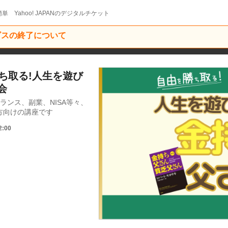
単 Yahoo! JAPANのデジタルチケット
ービスの終了について
勝ち取る!人生を遊び
会
ランス、副業、NISA等々、
方向けの講座です
2:00