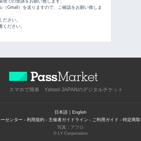
環境での受講をお願い致します。
（Gmail）を送りますので、ご確認をお願い致しま
ください。
慮ください。
スマホで簡単 Yahoo! JAPANのデジタルチケット
日本語
｜
English
シーセンター
-
利用規約
-
主催者ガイドライン
-
ご利用ガイド
-
特定商取
写真：アフロ
© LY Corporation