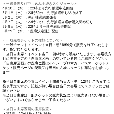
＜当選発表及び申し込み手続きスケジュール＞
4月10日（水）：22時より先行抽選申込開始
5月1日（水）：23時59分、先行抽選申し込み終了
5月2日（木）：先行抽選結果発表
5月7日（火）：23時59分、先行抽選当選者購入締め切り
5月8日（水）：22時より一般先着販売開始
5月29日（水）：座席決定通知配信
＜一般先着チケットの種類について＞
・一般チケット：イベント当日・朝5時59分で販売を終了いたしま
す。指定席となります。
・当日自由席：イベント当日・朝6時から販売いたします。会場後方
列に設置予定の「自由席区画」の空いている席にご着席ください。
「自由席区画」の
座席位置はイベントブロマガ、パスマーケットチ
ケット販売ページの記載又は当日の入場スタッフに確認をお願いし
ます
※当日自由席の位置はイベント開催当日の正午（12時）ごろまでに
発表予定ですが、記載が無い場合は当日の会場にてスタッフにご確
認ください
※当日自由席は一般チケットの販売状況により販売されない場合が
ございますのであらかじめご了承ください
＜当日自由席区画の座席位置＞
・第1部：12列3番～12列16番