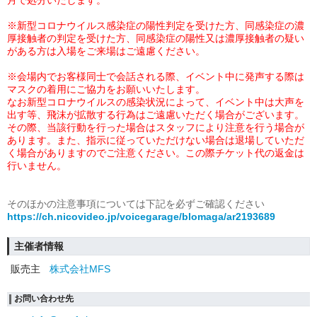
月で処分いたします。
※
新型コロナウイルス感染症の陽性判定を受けた方、同感染症の濃
厚接触者の判定を受けた方、同感染症の陽性又は濃厚接触者の疑い
がある方は入場をご来場はご遠慮ください。
※会場内でお客様同士で会話される際、イベント中に発声する際は
マスクの着用にご協力をお願いいたします。
なお新型コロナウイルスの感染状況によって、イベント中は大声を
出す等、飛沫が拡散する行為はご遠慮いただく場合がございます。
その際、当該行動を行った場合はスタッフにより注意を行う場合が
あります。また、指示に従っていただけない場合は退場していただ
く場合がありますのでご注意ください。この際チケット代の返金は
行いません。
そのほかの注意事項については下記を必ずご確認ください
https://ch.nicovideo.jp/voicegarage/blomaga/ar2193689
主催者情報
販売主
株式会社MFS
お問い合わせ先