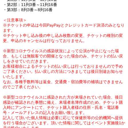
・第2部：11列3番～11列16番
・第3部：8列3番～8列16番
＜注意事項＞
※チケットの申込は今回PayPayとクレジットカード決済のみとなり
ます。
※チケット申し込み後の申し込み枚数の変更、チケットの種別の変
更、申込のキャンセルは行なっておりません。
※新型コロナウイルスの感染状況によって
公演が中止になった場
合、もしくは無観客での開催となった場合のみ、チケットの払い戻
しをさせていただきます。
お客様都合によるチケットの払い戻しは行っておりませんので予め
ご了承ください。払い戻しの方法につきましては後日別途お知らせ
いたします。
なお、各種手数料等は返金、交通費・宿泊費等の補填はできません
のでご了承ください。
※新型コロナウイルスに感染された方が来場されていた場合、後日
感染が確認された事態に備え、来場者名簿作成のため、
チケット購
入時に
アンケートにて、
チケット購入者様の
住所・氏名・電話番
号・メールアドレスの記入をお願い致します。
記入して頂いた個人情報は必要に応じて保健所等の公的機関へ提供
を行う場合がございます。頂いた情報に関してはイベント実施後1か