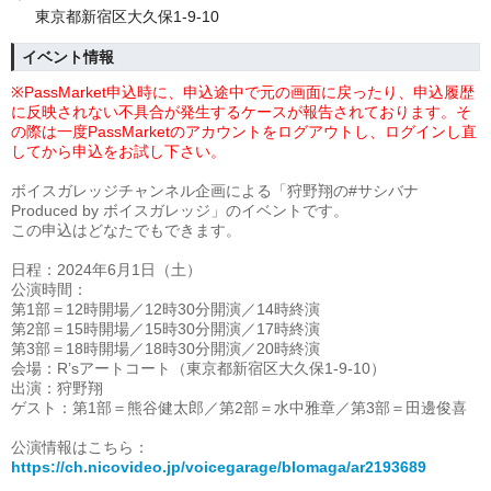
東京都新宿区大久保1-9-10
イベント情報
※PassMarket申込時に、申込途中で元の画面に戻ったり、申込履歴
に反映されない不具合が発生するケースが報告されております。そ
の際は一度
PassMarketのアカウントをログアウトし、ログインし直
してから申込をお試し下さい。
ボイスガレッジチャンネル企画による「狩野翔の#サシバナ
Produced by ボイスガレッジ」の
イベント
です。
この申込はどなたでもできます。
日程：2024年6月1日（土）
公演時間：
第1部＝12時開場／12時30分開演／14時終演
第2部＝15時開場／15時30分開演／17時終演
第3部＝18時開場／18時30分開演／20時終演
会場：R’sアートコート（東京都新宿区大久保1-9-10）
出演：狩野翔
ゲスト：第1部＝熊谷健太郎／第2部＝水中雅章／第3部＝田邊俊喜
公演情報はこちら：
https://ch.nicovideo.jp/voicegarage/blomaga/ar2193689