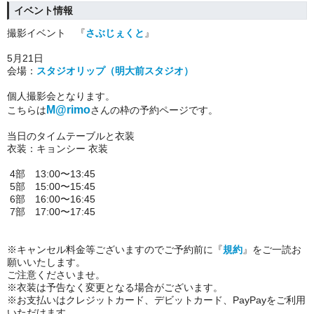
イベント情報
撮影
イベント 『
さぶじぇくと
』
5月21日
会場：
スタジオリップ（明大前スタジオ）
個人撮影会となります。
M@rimo
こちらは
さんの枠の予約ページです。
当日の
タイムテーブル
と衣装
衣装：キョンシー 衣装
4部 13:00〜13:45
5部 15:00〜15:45
6部 16:00〜16:45
7部 17:00〜17:45
※キャンセル料金等ございますのでご予約前に『
規約
』をご一読お
願いいたします
。
ご注意くださいませ。
※衣装は予告なく変更となる場合がございます。
※お支払いはクレジットカード、デビットカード、PayPayをご利用
いただけます。