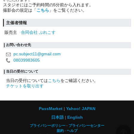
スタジオにはご予約時間の5分前から入れます。
撮影会の規定は「
こちら
」をご覧ください。
主催者情報
販売主
合同会社 ぷれこす
お問い合わせ先
pc.subject11@gmail.com
08039983605
当日の受付について
当日の受付については
こちら
をご確認ください。
チケットを取り出す
PassMarket
Yahoo! JAPAN
日本語
English
プライバシーポリシー
プライバシーセンター
規約
ヘルプ