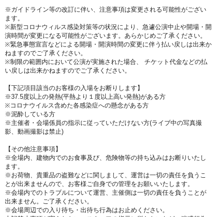
※ガイドライン等の改訂に伴い、注意事項は変更される可能性がござい
ます。
※新型コロナウィルス感染対策等の状況により、急遽公演中止や開場・開
演時間が変更になる可能性がございます。あらかじめご了承ください。
※緊急事態宣言などによる開場・開演時間の変更に伴う払い戻しは出来か
ねますのでご了承ください。
※制限の範囲内において公演が実施された場合、 チケット代金などの払
い戻しは出来かねますのでご了承ください。
【下記項目該当のお客様の入場をお断りします】
※37.5度以上の発熱(平熱より１度以上高い発熱)がある方
※コロナウイルス含めた各感染症への懸念がある方
※泥酔している方
※主催者・会場係員の指示に従っていただけない方
(ライブ中の写真撮
影、動画撮影は禁止)
【その他注意事項】
※
全場内、建物内でのお食事及び、危険物等の持ち込みはお断りいたし
ます。
※
お荷物、貴重品の盗難などに関しまして、運営は一切の責任を負うこ
とが出来ませんので、お客様ご自身での管理をお願いいたします。
※
会場内でのトラブルについて運営、主催側は一切の責任を負うことが
出来ません。ご了承ください。
※
会場周辺での入り待ち・出待ち行為はお止めください。