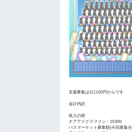
支援募集は1口100円からです
会計内訳
収入の部
チアアドクラファン：25300
パスマーケット募集額(今回募集分):