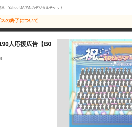
単 Yahoo! JAPANのデジタルチケット
ービスの終了について
90人応援広告【B0
59