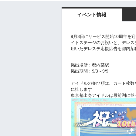
イベント情報
9月3日にサービス開始10周年を
イトステージのお祝いと、デレステ
用いたデレステ応援広告を都内某
掲出場所：都内某駅
掲出期間：9/3～9/9
アイドルの並び順は、カード枚数
に排します
東京都出身アイドルは最前列に並