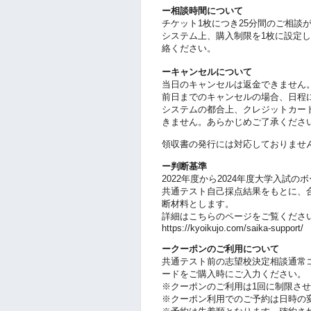
ー相談時間について
チケット1枚につき25分間のご相談
システム上、購入制限を1枚に設定
絡ください。
ーキャンセルについて
当日のキャンセルは返金できません
前日までのキャンセルの場合、日程
システムの都合上、クレジットカード
きません。あらかじめご了承くださ
領収書の発行には対応しておりませ
ー判断基準
2022年度から2024年度大学入試
共通テスト自己採点結果をもとに、
断材料とします。
詳細はこちらのページをご覧くださ
https://kyoikujo.com/saika-support/
ークーポンのご利用について
共通テスト前の志望校決定相談通常
ードをご購入時にご入力ください。
※クーポンのご利用は1回に制限さ
※クーポン利用でのご予約は日時の