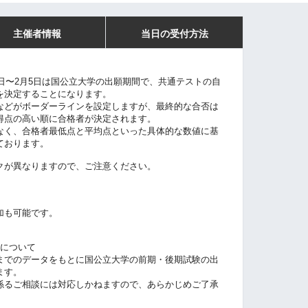
主催者情報
当日の受付方法
7日〜2月5日は国公立大学の出願期間で、
共通テストの自
を決定することになります。
などがボーダーラインを設定しますが、
最終的な合否は
得点の高い順に合格者が決定されます。
なく、合格者最低点と平均点といった具体的な数値に基
ております。
クが異なりますので、ご注意ください。
加も可能です。
定について
までのデータをもとに国公立大学の前期・後期試験の出
ます。
係るご相談には対応しかねますので、あらかじめご了承