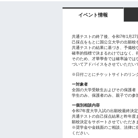
イベント情報
共通テストの終了後、令和7年1月2
己採点をもとに国公立大学の出願校
共通テストの結果に基づき、予備校
確率的指標で決まるわけではなく、
そのため、才華學舎では確率論では
づいてアドバイスをさせていただい
※日付ごとにチケットサイトのリン
ー対象者
全国の大学受験生およびその保護者
学生のみ、保護者のみ、親子での参
ー個別相談内容
令和7年度大学入試の出願校最終決
共通テストの自己採点結果と昨年度
願校決定をサポートさせていただき
※奨学金や金銭面のご相談、法律に
ください。