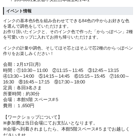
イベント情報
インクの基本色5色を組み合わせてできる84色の中からお好きな色
を選んで調色をしていただけます。
お作り頂いたインクと、そのインク色で作った「からっぽペン」2種
を可愛いカップに入れてお持ち帰りいただけます。
インクの計量や調色、そしてほそ芯とほそふで芯2種のからっぽペン
作りをお楽しみください！
会期：
月
日
2
17
(月
)
時間：①10:30～11:00 ②11:15～11:45 ③12:45～13:15
④13:30～14:00 ⑤14:15～14:45 ⑥15:15～15:45 ⑦16:00～
16:30 ⑧16:45～17:15 ⑨17:30～18:00
定員：各回
名さま
3
所要時間：約30
分
会場：本館
階 スペース#５
5
費用：１,650
円
【
ワークショップについて
】
参加費は当日会場にてお支払いとなります。
※
会場へ到着されましたら、本館5階スペース#５
までお越しく
※
ださいませ。