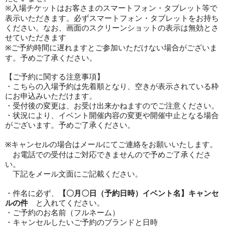
入場
チケットはお客さまのスマートフォン・タブレット等で
※
表示いただきます。必ずスマートフォン・タブレットをお持ち
ください。なお、画面のスクリーンショットの表示は無効とさ
せていただきます
ご予約時間に遅れますとご参加いただけない場合がございま
※
す。予めご了承ください。
【
ご予約に関する注意事項
】
・こちらの入場予約は先着順と
なり、空きが表示されている枠
にお申込みいただけます。
・受付後の変更は、お受け出来かねますのでご注意ください。
・状況により、イベント開催内容の変更や開催中止となる場合
がございます。予めご了承ください。
キャンセルの場合はメールにてご連絡をお願いいたします。
※
お電話での受付はご対応できませんので予めご了承くださ
い。
下記をメール文面にご記載ください。
・件名に必ず、
【
〇月〇日（予約日時）イベント名
】
キャンセ
ルの件
と入れてください。
・ご予約のお名前（フルネーム）
・キャンセルしたいご予約のブランドと日時