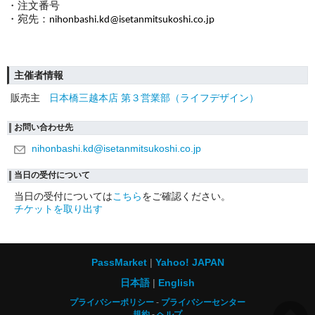
・注文番号
・宛先：
nihonbashi.kd@isetanmitsukoshi.co.jp
主催者情報
販売主
日本橋三越本店 第３営業部（ライフデザイン）
お問い合わせ先
nihonbashi.kd@isetanmitsukoshi.co.jp
当日の受付について
当日の受付については
こちら
をご確認ください。
チケットを取り出す
PassMarket
Yahoo! JAPAN
日本語
English
プライバシーポリシー
プライバシーセンター
規約
ヘルプ