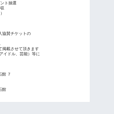
ゼント抽選
撤収
り）
人協賛チケットの
し
て掲載させて頂きます
、アイドル、芸能）等に
石館 ７
博石館