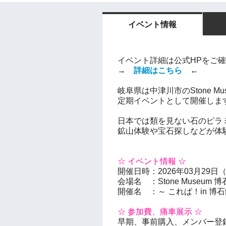
イベント情報
イベント詳細は公式HPをご
→
詳細はこちら
←
岐阜県は中津川市のStone Mu
定期イベントとして開催しま
日本では類を見ない石のピラ
鉱山体験や宝石探しなどが体
☆ イベント情報 ☆
開催日時：2026年03月29日（日）
会場名 ：Stone Museum 
開催名 ：～ これぱ！in 博石
☆ 参加費、痛車展示 ☆
早期、事前購入、メンバー登録