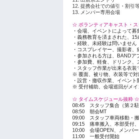
12. 提携会社での値引・割引
13. メンバー専用会場
☆ ボランティアキャスト・ス
・会場、イベントによって募
・義務教育を済まされた、15
・経験、未経験は問いません
・コスプレイヤー、撮影者、
・参加される方は、BANDア
・参加費、軽食、ドリンク、
・スタッフ作業が出来る衣装
※ 覆面、被り物、衣装等で
・設営・撤収作業、イベント
※ 受付補助、会場巡回がメ
☆ タイムスケジュール抜粋 
08:45 スタッフ集合（第２
08:50 朝会MT
09:00 スタッフ車両移動・
09:15 痛車搬入、本部受付
10:00 会場OPEN、メンバ
11:00 一般受付開始