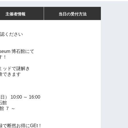
主催者情報
当日の受付方法
確認ください
seum 博石館にて
す！
ミッドで謎解き
験できます
 10:00 ～ 16:00
博石館
館 ７ ～
で断然お得にGEt！