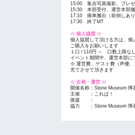
15:00 集合写真撮影、プレ
15:30 本部受付、運営本部
17:10 痛車搬出（前倒しあ
17:30 終了MT
☆ 個人協賛 ☆
個人協賛して頂ける方は、個
ご購入をお願いします
１口 / 110円 ～ 口数上限な
イベント期間中、運営本部に
※ 運営費、ゲスト費（声優
充てさせて頂きます
☆ 企画・運営 ☆
開催名称：Stone Museum 博
主催 ：これぱ！
後援 ：
協力 ：Stone Museum 