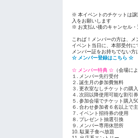
※ 本イベントのチケットは
入をお願いします
※ お支払い後のキャンセル
これぱ！メンバーの方は、メ
イベント当日に、本部受付にて
メンバー証をお持ちでない方
☆ メンバー登録はこちら ☆
☆ メンバー特典 ☆
（会場に
１. メンバー先行受付
２.
誕生月の参加費無料
３.
更衣室なしチケットの購
４. 次回以降使用可能な割引
５. 参加会場でチケット購入5
６. 合わせ参加者６名以上で
７. イベント招待券の使用
８. プレゼント抽選引換
９. メンバー専用休憩所
10. 駄菓子食べ放題
11. 出店系エントリー