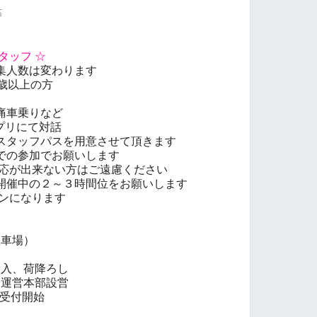
等
タッフ ☆
集人数は変わります
歳以上の方
痛車乗りなど
プリにて対話
スタッフパスを用意させて頂きます
での参加でお願いします
対応が出来ない方はご遠慮ください
開催中の２～３時間位をお願いします
インになります
☆
駐車場）
搬入、荷降ろし
、運営本部設営
ー受付開始