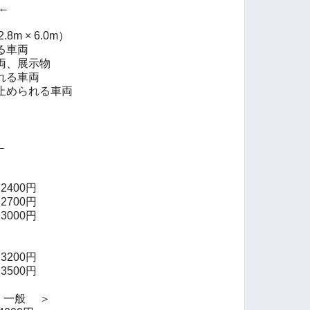
←
m × 6.0m）
る車両
両、展示物
れる車両
止められる車両
←
400円
700円
0円
200円
0円
一般 ＞