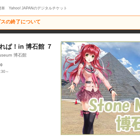
単 Yahoo! JAPANのデジタルチケット
ービスの終了について
れぱ！in 博石館 ７
seum 博石館
00
:30～