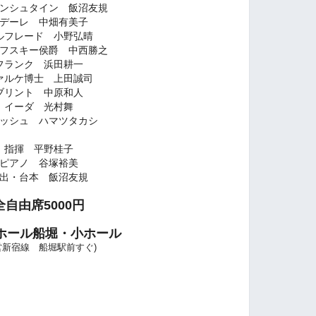
ンシュタイン 飯沼友規
デーレ 中畑有美子
ルフレード 小野弘晴
フスキー侯爵 中西勝之
フランク 浜田耕一
ァルケ博士 上田誠司
ブリント 中原和人
イーダ 光村舞
ッシュ ハマツタカシ
指揮 平野桂子
ピアノ 谷塚裕美
出・台本 飯沼友規
全自由席5000円
ホール船堀・小ホール
営新宿線 船堀駅前すぐ)