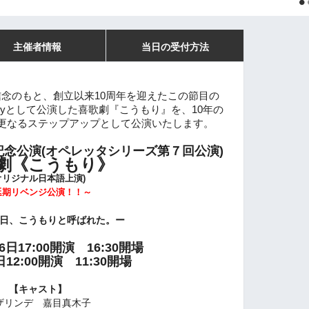
主催者情報
当日の受付方法
信念のもと、
創立以来10周年を迎えたこの節目の
anyとして公演した
喜歌劇『こうもり』を、
10年の
更なるステップアップとして
公演いたします。
0周年記念公演(オペレッタシリーズ第７回公演)
劇《こうもり》
オリジナル日本語上演)
延期リベンジ公演！！～
日、こうもりと呼ばれた。ー
6日17:00開演 16:30開場
12:00開演 11:30開場
【キャスト】
ザリンデ 嘉目真木子