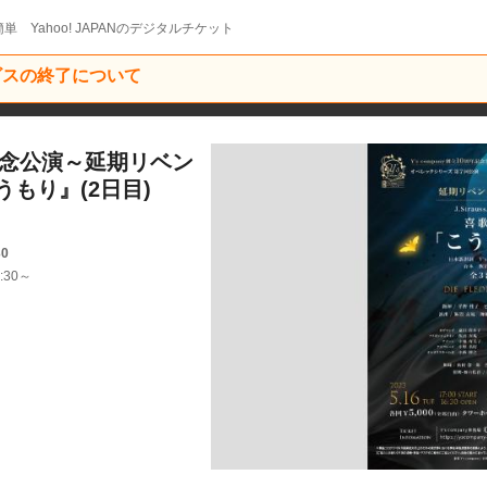
単 Yahoo! JAPANのデジタルチケット
ービスの終了について
周年記念公演～延期リベン
もり』(2日目)
30
:30～