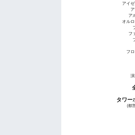
アイゼ
ア
ア
オルロ
フ
フロ
演
タワー
(都