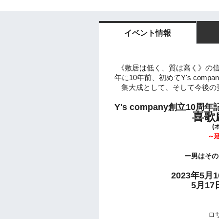
イベント情報
《敷居は低く、質は高く》の
年に
10年前、初めてY's comp
集大成と
して、
そして今後の
Y's company創立1
喜歌
(
～
ー男はその
2023年5月1
5月17日
ロ