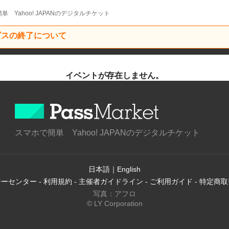
単 Yahoo! JAPANのデジタルチケット
ービスの終了について
イベントが存在しません。
スマホで簡単 Yahoo! JAPANのデジタルチケット
日本語
｜
English
シーセンター
-
利用規約
-
主催者ガイドライン
-
ご利用ガイド
-
特定商取
写真：アフロ
© LY Corporation