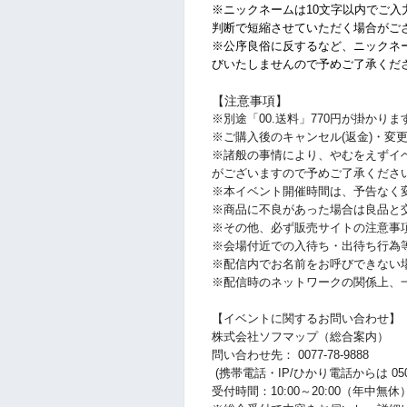
※ニックネームは10文字以内でご入
判断で短縮させていただく場合がご
※公序良俗に反するなど、ニックネ
びいたしませんので予めご了承くだ
【注意事項】
※別途「00.送料」770円が掛かりま
※ご購入後のキャンセル(返金)・変
※諸般の事情により、やむをえずイ
がございますので予めご了承くださ
※本イベント開催時間は、予告なく
※商品に不良があった場合は良品と
※その他、必ず販売サイトの注意事
※会場付近での入待ち・出待ち行為
※配信内でお名前をお呼びできない
※配信時のネットワークの関係上、
【イベントに関するお問い合わせ】
株式会社ソフマップ（総合案内）
問い合わせ先： 0077-78-9888
(携帯電話・IP/ひかり電話からは 050-30
受付時間：10:00～20:00（年中無休