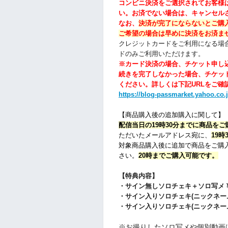
コンビニ決済をご選択されてお客様
い。
お済でない場合は、キャンセル
なお、
決済が完了にならないとご購
ご希望の場合は早めに決済をお済ま
クレジットカードをご利用になる場合
ドのみご利用いただけます。
※
カード決済の場合、チケット申し
続きを完了しなかった場合、チケッ
ください。
詳しくは下記URLをご確
https://blog-passmarket.yahoo.co.
【商品購入後の追加購入に関して】
配信当日の19時30分までに商品を
ただいたメールアドレス宛に、
19
対象商品購入後に追加で商品をご購
さい。
20時までご購入可能です。
【特典内容】
・サイン無しソロチェキ
＋ソロ写メ
・サイン入りソロチェキ(ニックネーム+
・サイン入りソロチェキ(ニックネーム+
※お撮りしたソロ写メや個別動画