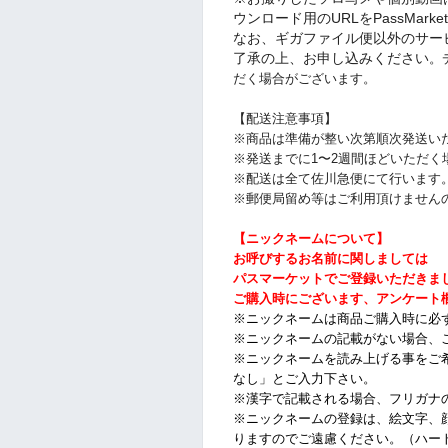
ウンロード用のURLをPassMar
なお、ギガファイル便以外のサー
了承の上、お申し込みください
。
だく場合がございます。
【
配送注意事項】
※商品は準備が整い次第順次発送い
※発送までに1〜2週間ほどいただ
※配送は全て佐川急便にて行います
※郵便局留め等はご利用頂けません
【ニックネームについて】
お呼びするお名前に関しましては
パスマーケットでご登録いただきま
ご購入時にございます、アンケート
※ニックネームは商品ご購入時に必
※ニックネームの記載がない場合、
※ニックネームを読み上げる事をご
なし」とご入力下さい。
※漢字で記載される場合、フリガナ
※ニックネームの登録は、絵文字、
りますのでご遠慮ください。（ハー