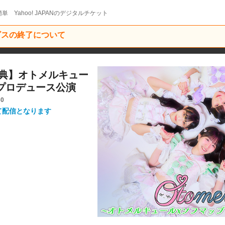
単 Yahoo! JAPANのデジタルチケット
ービスの終了について
イン特典】オトメルキュー
プロデュース公演
30
にて配信となります