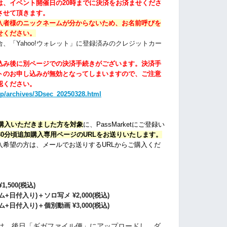
は、イベント開催日の20時までに決済をお済ませくださ
させて頂きます。
入者様のニックネームが分からないため、お名前呼びを
せください。
、「Yahoo!ウォレット」に登録済みのクレジットカー
込み後に別ページでの決済手続きがございます。
決済手
トのお申し込みが無効となってしまいます
ので、ご注意
認ください。
jp/archives/3Dsec_20250328.html
ご購入いただきました方を対象
に、PassMarketにご登録い
時30分頃追加購入専用ページのURLをお送りいたします。
入希望の方は、メールでお送りするURLからご購入くだ
¥1,500(税込)
日付入り)＋ソロ写メ ¥2,000(税込)
日付入り)＋個別動画 ¥3,000(税込)
は、後日「ギガファイル便」にアップロードし、ダ