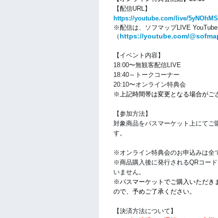
【配信URL】
https://youtube.com/live/5yNOhMS
※配信は、
ソフマップLIVE YouTu
https://youtube.com/@sofma
（
【イベント内容】
18:00
〜
無観客
配信LIVE
18:40～トークコーナー
20:10〜オンライン特典会
※上記時間帯は変更となる場合がご
【参加方法】
対象商品をパスマーケット上にてご
す。
※オンライン特典会のお申込みは全
※商品購入後に発行されるQRコー
いません。
※パスマーケットでご購入いただき
ので、予めご了承ください。
【決済方法について】