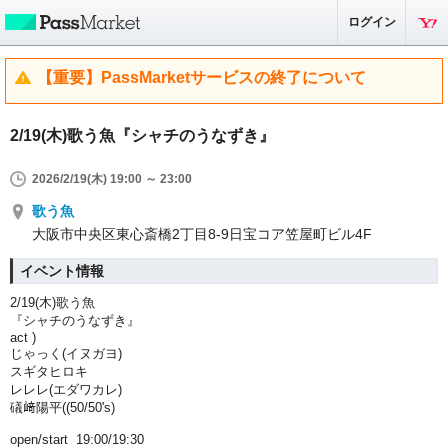
ログイン
【重要】PassMarketサービスの終了について
2/19(木)歌う魚『シャチのうなずき』
2026/2/19(木) 19:00 ～ 23:00
歌う魚
大阪市中央区東心斎橋2丁目8-9日宝コア笠屋町ビル4F
イベント情報
2/19(木)歌う魚
『シャチのうなずき』
act )
じゃっく(イヌガヨ)
スギタヒロキ
レレレ(エダワカレ)
礒﨑陽平((50/50's)
open/start 19:00/19:30