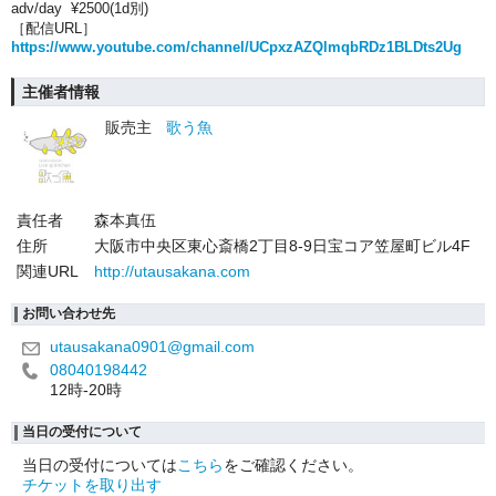
adv/day ¥2500(1d別)
［配信URL］
https://www.youtube.com/channel/UCpxzAZQlmqbRDz1BLDts2Ug
主催者情報
販売主
歌う魚
責任者
森本真伍
住所
大阪市中央区東心斎橋2丁目8-9日宝コア笠屋町ビル4F
関連URL
http://utausakana.com
お問い合わせ先
utausakana0901@gmail.com
08040198442
12時-20時
当日の受付について
当日の受付については
こちら
をご確認ください。
チケットを取り出す