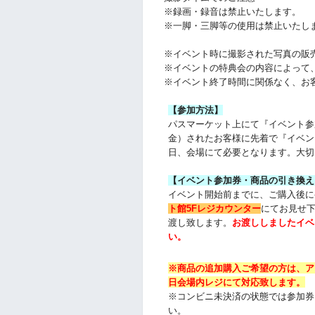
※録画・録音は禁止いたします。
※一脚・三脚等の使用は禁止いたし
※イベント時に撮影された写真の販
※イベントの特典会の内容によって
※イベント終了時間に関係なく、お
【参加方法】
パスマーケット上にて『イベント参
金）されたお客様に先着で『イベン
日、会場にて必要となります。大切
【イベント参加券・商品の引き換え
イベント開始前までに、ご購入後に
ト館5Fレジカウンター
にてお見せ
渡し致します。
お渡ししましたイベ
い。
※商品の追加購入ご希望の方は、
ア
日会場内レジにて対応致します。
※コンビニ未決済の状態では参加券
い。