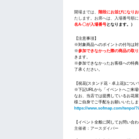
開場までは、
階段にお並びになりお
たします。お席へは、入場番号順に
名
A-〇が入場番号
となります
。）
【注意事項】
※対象商品へのポイントの付与は対
※
参加できなかった際の商品の取り
きます。
※参加できなかったお客様への特典
了承ください。
【祝花(スタンド花・卓上花)につい
※下記URLから「イベントへご来
なお、当店では提携しているお花屋
様ご自身でご手配をお願いいたしま
https://www.sofmap.com/tenpo/?
【
イベント全般に関して
お問い合わ
主催者：アースダイバー