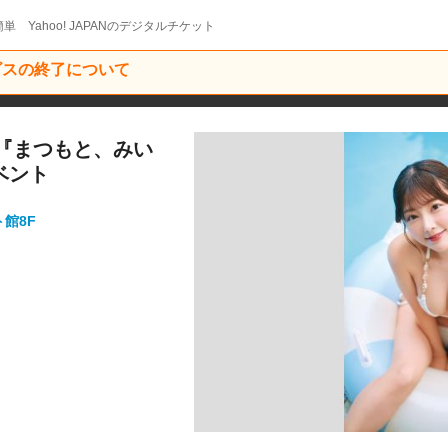
単 Yahoo! JAPANのデジタルチケット
ービスの終了について
いな『まつもと、みい
ベント
ト館8F