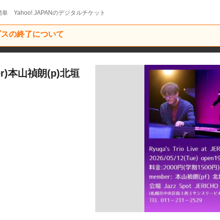
単 Yahoo! JAPANのデジタルチケット
ービスの終了について
der)本山禎朗(p)北垣