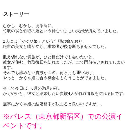
ストーリー
むかし、むかし、ある所に、
竹取の翁と竹取の媼という仲むつまじい夫婦が済んでいました。
2人には「かぐや姫」という年頃の娘がおり、
絶世の美女と噂が立ち、求婚者が後を断ちませんでした。
数え切れない貴族が、ひと目だけでも会いたいと、
彼女が住む、竹取御殿を訪れましたが、全て門前払いされてしまい
ます。
それでも諦めない貴族が４名、何ヶ月も通い続け、
やっと、かぐや姫に合う機会をもらうことができました。
そして今日は、8月の満月の夜。
かぐや姫と、彼女と結婚したい貴族4人が竹取御殿を訪れる日です。
無事にかぐや姫の結婚相手が決まると良いのですが…。
※パレス（東京都新宿区）での公演イ
ベントです。