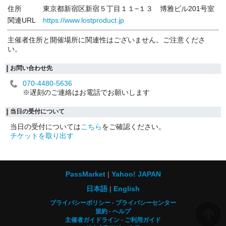
住所
東京都新宿区新宿５丁目１１−１３ 博雅ビル201号室
関連URL
https://www.lostproduct.jp
主催者住所と開催場所に関連性はございません。ご注意くださ
い。
お問い合わせ先
070-4480-5636
※遅刻のご連絡はお電話でお願いします
当日の受付について
当日の受付については
こちら
をご確認ください。
チケットを取り出す
PassMarket
Yahoo! JAPAN
日本語
English
プライバシーポリシー
プライバシーセンター
規約
ヘルプ
主催者ガイドライン
ご利用ガイド