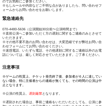
のでお気軽にご参加ください。
※もしルールや内容などご不明な点がありましたら、問い合わせフ
ォームからお問い合わせをお願いします。
緊急連絡先
070-4480-5636（
公演開始30分前〜公演時間まで）
※直前公演へご
参加いただく方の遅刻に関するご連絡のみとさせて
いただきます。
※その他不要不急のお問い合わせは、大変恐縮ですが弊社お問い合
わせフォームにてお問い合わせください。
※迷惑電話、いたずら電話、その他遅刻に関するご連絡以外のお電
話については、厳しく対応させていただきます。ご了承ください。
注意事項
※
ゲームの性質上、
チケット発売終了後
、参加者が６人に達してい
ない場合
、特に主催者からの連絡が無くても、その時間の公演は中
止となります
。
※公演の性質上、
遅刻厳禁
となります。
※遅刻された場合は、事前ご連絡をいただいたとしても、公演に参