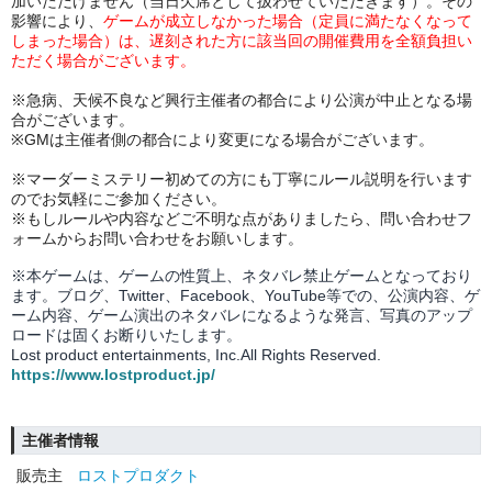
加いただけません（当日欠席として扱わせていただきます）。その
影響により、
ゲームが成立しなかった場合（定員に満たなくなって
しまった場合）は、遅刻された方に
該当回の開催費用を全額負担
い
ただく場合がございます。
※急病、天候不良など興行主催者の都合により公演が中止となる場
合がございます。
※GMは主催者側の都合により変更になる場合がございます。
※マーダーミステリー初めての方にも丁寧にルール説明を行います
のでお気軽にご参加ください。
※もしルールや内容などご不明な点がありましたら、問い合わせフ
ォームからお問い合わせをお願いします。
※本ゲームは、ゲームの性質上、ネタバレ禁止ゲームとなっており
ます。ブログ、Twitter、Facebook、YouTube等での、
公演内容、
ゲ
ーム内容、ゲーム演出のネタバレになるような発言、写真のアップ
ロードは固くお断りいたします。
Lost product entertainments, Inc.All Rights Reserved.
https://www.lostproduct.jp/
主催者情報
販売主
ロストプロダクト