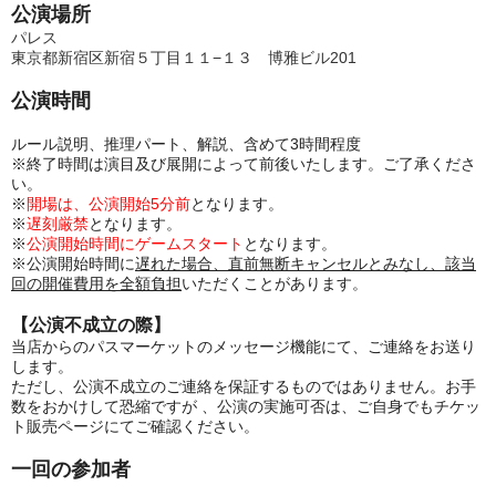
公演場所
パレス
東京都新宿区新宿５丁目１１−１３ 博雅ビル201
公演時間
ルール説明、推理パート、解説、含めて3時間程度
※終了時間は演目及び展開によって前後いたします。ご了承くださ
い。
※
開場は、公演開始5分前
となります。
※
遅刻厳禁
となります。
※
公演開始時間にゲームスタート
となります。
※公演開始時間に
遅れた場合、直前無断キャンセルとみなし、該当
回の開催費用を全額負担
いただくことがあります。
【公演不成立の際】
当店からのパスマーケットのメッセージ機能にて、ご連絡をお送り
します。
ただし、公演不成立のご連絡を保証するものではありません。お手
数をおかけして恐縮ですが 、公演の実施可否は、ご自身でもチケッ
ト販売ページにてご確認ください。
一回の参加者