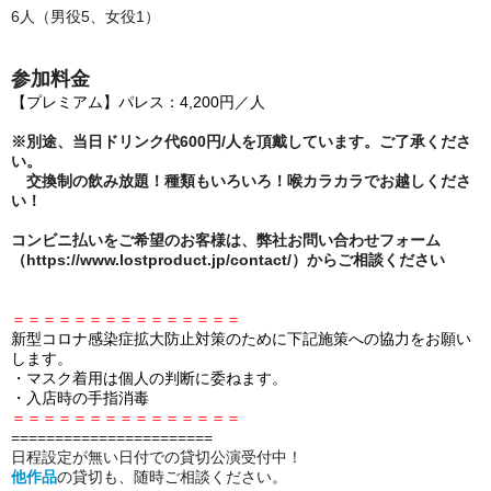
6人（男役5、女役1）
参加料金
【プレミアム】パレス：4,200円／人
※別途、当日ドリンク代600円/人を頂戴しています。ご了承くださ
い。
交換制の飲み放題！種類もいろいろ！喉カラカラでお越しくださ
い！
コンビニ払いをご希望のお客様は、弊社お問い合わせフォーム
（https://www.lostproduct.jp/contact/）からご相談ください
＝＝＝＝＝＝＝＝＝＝＝＝＝＝＝
新型コロナ感染症拡大防止対策のために下記施策への協力をお願い
します。
・マスク着用は個人の判断に委ねます。
・入店時の手指消毒
＝＝＝＝＝＝＝＝＝＝＝＝＝＝＝
====================
===
日程設定が無い日付での貸切公演受付中！
他作品
の貸切も、随時ご相談ください。