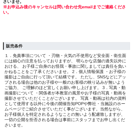
さいませ。
※お申込み後のキャンセルは問い合わせ先emailまでご連絡くださ
い。
販売条件
１．免責事項について ・刃物・火気の不使用など安全面・衛生面
には細心の注意を払っておりますが、 明らかな店舗の過失以外に
おける、 お子様ご自身のお怪我・事故に関しましては責任を負い
かねることをご了承くださいませ。 2．個人情報保護 ・お子様の
撮影はご自由に行って頂いて結構です。 ただし、SNSなどにアッ
プされる場合は他のお子様や一般のお客様の映り込みが無いよう
ご協力、 ご理解のほど宜しくお願い申し上げます。 3．写真・動
画撮影について ・関係者が本教室の風景やお子様の写真・動画を
撮影させていただくことがございます。 写真・動画は社内の資料
として使用する以外に今後の開催告知POPや弊社・当施設のホー
ムページでご紹介させていただく事がございます。当然ながら、
お子様個人を特定されるようなことの無いよう配慮致しますが、
一切の公開を拒否される場合は事前にスタッフまでお申し出くだ
さいませ。