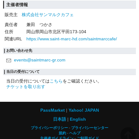
主催者情報
販売主
株式会社サンマルクカフェ
責任者
兼田 つかさ
住所
岡山県岡山市北区平田173-104
関連URL
https://www.saint-marc-hd.com/saintmarccafe/
お問い合わせ先
events@saintmarc-gr.com
当日の受付について
当日の受付については
こちら
をご確認ください。
チケットを取り出す
PassMarket
Yahoo! JAPAN
日本語
English
プライバシーポリシー
プライバシーセンター
規約
ヘルプ
主催者ガイドライン
ご利用ガイド