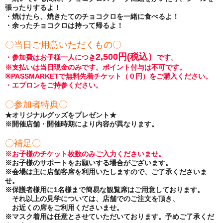
張ったりするよ！
・焼けたら、焼きたてのチョコクロを一緒に食べるよ！
・余ったチョコクロは持って帰るよ！
〇当日ご用意いただくもの〇
2,500円(税込）
・参加費はお子様一人につき
です。
※支払いは当日現金のみです。ポイント付与は不可です。
※PASSMARKETで無料先着チケット（０円）をご購入ください。
・エプロンをご持参ください。
〇参加者特典〇
★オリジナルグッズをプレゼント★
※開催店舗・開催時期により内容が異なります。
〇補足〇
※お子様のチケット枚数のみご入力くださいませ。
※お子様のサポートをお願いする場合がございます。
※
会場は主に店舗客席を利用いたしますので、
ご了承くださいま
せ。
※保護者様用に1名様まで簡易な観覧席はご用意しております。
それ以上の見学については、店舗でのご注文を頂き、
お近くの席をご利用くださいませ。
※マスク着用は任意とさせていただいております。予めご了承くだ