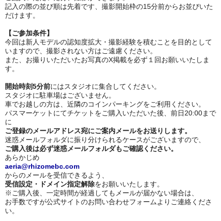
記入の際の並び順は先着です、撮影開始枠の15分前からお並びいた
だけます。
【ご参加条件】
今回は新人モデルの認知度拡大・撮影経験を積むことを目的として
いますので、撮影されない方はご遠慮ください。
また、お撮りいただいたお写真のX掲載を必ず１回お願いいたしま
す。
開始時刻5分前
にはスタジオに集合してください。
スタジオに駐車場はございません。
車でお越しの方は、近隣のコインパーキングをご利用ください。
パスマーケットにてチケットをご購入いただいた後、前日20:00まで
に
ご登録のメールアドレス宛にご案内メールをお送りします。
迷惑メールフォルダに振り分けられるケースがございますので、
ご購入後は必ず迷惑メールフォルダもご確認ください。
あらかじめ
ae
ria@rhizomebc.com
からのメールを受信できるよう、
受信設定・ドメイン指定解除
をお願いいたします。
※ご購入後、一定時間が経過してもメールが届かない場合は、
お手数ですが公式サイトのお問い合わせフォームよりご連絡くださ
い。