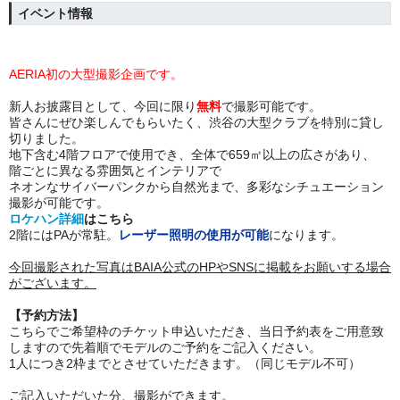
イベント情報
AERIA初の大型撮影企画です。
新人お披露目として、今回に限り
無料
で撮影可能です。
皆さんにぜひ楽しんでもらいたく、渋谷の大型クラブを特別に貸し
切りました。
地下含む4階フロアで使用でき、全体で659㎡以上の広さがあり、
階ごとに異なる雰囲気とインテリアで
ネオンなサイバーパンクから自然光まで、多彩なシチュエーション
撮影が可能です。
ロケハン詳細
はこちら
​2階にはPAが常駐。
レーザー照明の使用が可能
になります。
今回撮影された写真はBAIA公式のHPやSNSに掲載をお願いする場合
がございます。
【予約方法】
こちらでご希望枠のチケット申込いただき、当日予約表をご用意致
しますので先着順でモデルのご予約をご記入ください。
1人につき2枠までとさせていただきます。（同じモデル不可）
ご記入いただいた分、撮影ができます。