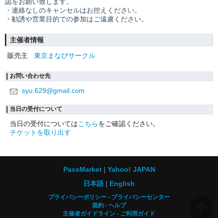
認をお願い致します。
・連絡なしのキャンセルはお控えください。
・勧誘や営業目的での参加はご遠慮ください。
主催者情報
販売主
東京まなびサークル
お問い合わせ先
syu.629@gmail.com
当日の受付について
当日の受付については
こちら
をご確認ください。
チケットを取り出す
PassMarket
Yahoo! JAPAN
日本語
English
プライバシーポリシー
プライバシーセンター
規約
ヘルプ
主催者ガイドライン
ご利用ガイド