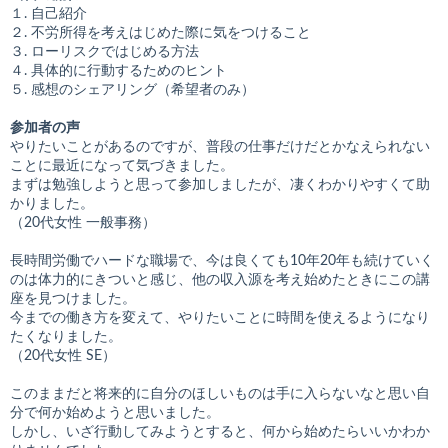
１. 自己紹介
２. 不労所得を考えはじめた際に気をつけること
３. ローリスクではじめる方法
４. 具体的に行動するためのヒント
５. 感想のシェアリング（希望者のみ）
参加者の声
やりたいことがあるのですが、普段の仕事だけだとかなえられない
ことに最近になって気づきました。
まずは勉強しようと思って参加しましたが、凄くわかりやすくて助
かりました。
（20代女性 一般事務）
長時間労働でハードな職場で、今は良くても10年20年も続けていく
のは体力的にきついと感じ、他の収入源を考え始めたときにこの講
座を見つけました。
今までの働き方を変えて、やりたいことに時間を使えるようになり
たくなりました。
（20代女性 SE）
このままだと将来的に自分のほしいものは手に入らないなと思い自
分で何か始めようと思いました。
しかし、いざ行動してみようとすると、何から始めたらいいかわか