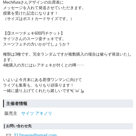
Mechifuraさんデザインの出席表に
メッセージを入れて発送させていただきます。
授業を受けた記念になります！
（サイズはポストカードサイズです。）
【③スーツチェキ600円チケット】
サイツさんのスーツ姿チェキです。
スーツフェチの方いかがでしょうか？
種類は3種です。完全ランダムですが複数購入の場合は被らず発送いたし
ます。
4枚購入の方にはレアチェキが付くとの噂‥‥
いよいよ今月末にある君僕ワンマンに向けて
ライブも集客も、もりもり頑張ります！
一緒に盛り上げてくれたら嬉しいです
٩
( ‘ω’ )
و
主催者情報
販売主
サイツ アキノリ
お問い合わせ先
312mania@gmail.com