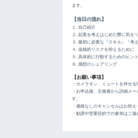
ます。
【当日の流れ】
１. 自己紹介
２. 起業を考えはじめた際に気を
３. 最初に必要な『スキル』『考
４. 金銭的リスクを抑えるために
５. 具体的に行動するためのヒン
６. 感想のシェアリング
【お願い事項】
・カメラオン、ミュートを外せる
・お申込後、主催者から詳細メール
す。
・連絡なしのキャンセルはお控え
・勧誘や営業目的での参加はご遠