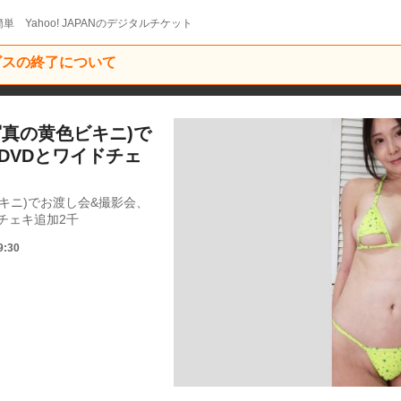
単 Yahoo! JAPANのデジタルチケット
ービスの終了について
写真の黄色ビキニ)で
DVDとワイドチェ
キニ)でお渡し会&撮影会、
(チェキ追加2千
9:30