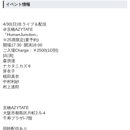
イベント情報
4/30(日)生ライブ＆配信
＠京橋AZYTATE
『HumanJunction』
※25席限定(要予約)
開場17:30 開演18:00
ご入場Charge：￥2500(1D別)
[出演]
森浪漫
ナカタニカズキ
芽衣子
植田真衣
中村利紗
村上達郎
京橋AZYTATE
大阪市都島区片町2-5-4
千寿プラザI-7階
同時配信あり