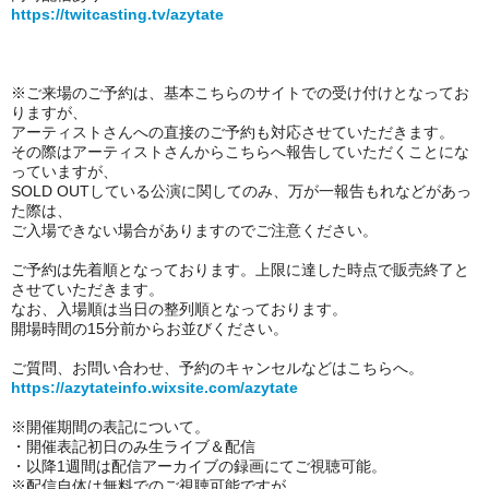
https://twitcasting.tv/azytate
※ご来場のご予約は、基本
こちらのサイトでの受け付けとなってお
りますが、
アーティストさんへの直接のご予約も対応させていただきます。
その際はアーティストさんからこちらへ報告していただくことにな
っていますが、
SOLD OUTしている公演に関してのみ、
万が一報告もれなどがあっ
た際は、
ご入場できない場合がありますのでご注意ください。
ご予約は先着順となっております。上限に達した時点で販売終了と
させていただきます。
なお、入場順は当日の整列順となっております。
開場時間の15分前からお並びください。
ご質問、お問い合わせ、予約のキャンセルなどはこちらへ。
https://azytateinfo.wixsite.com/azytate
※開催期間の表記について。
・開催表記初日のみ
生ライブ＆配信
・以降1週間は配信アーカイブの録画にてご視聴可能。
※
配信自体は無料でのご視聴可能ですが、