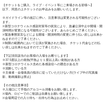
チケットをご購入、ライブ・イベント等にご来場される皆様へ】
【
以下、同意の上チケットのお申込みをお願いいたします。
※ガイドライン等の改訂に伴い、注意事項は変更される可能性がござい
ます。
※新型コロナウィルス感染対策等の状況により、急遽公演中止や開場・開
演時間が変更になる可能性がございます。あらかじめご了承ください。
※緊急事態宣言などによる開場・開演時間の変更に伴う払い戻しは出来か
ねますのでご了承ください。
※制限の範囲内において公演が実施された場合、 チケット代金などの払
い戻しは出来かねますのでご了承ください。
【下記項目該当のお客様の入場をお断りします】
※37.5度以上の発熱(平熱より１度以上高い発熱)がある方
※新型コロナウイルス含めた各感染症への懸念がある方
※泥酔している方
※主催者・会場係員の指示に従っていただけない方
(ライブ中の写真撮
影、動画撮影は禁止)
【その他注意事項】
※入場口にて手指のアルコール消毒をお願い致します。
※場内、ロビーでのご歓談は自粛をお願い致します。
※会場周辺での入り待ち・出待ち行為はお止めく
ださい。