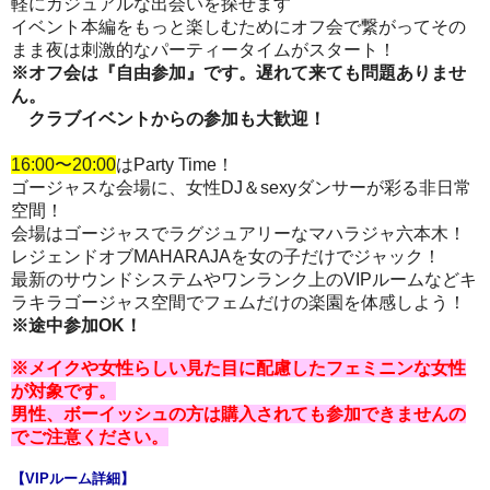
軽にカジュアルな出会いを探せます
イベント本編をもっと楽しむためにオフ会で繋がってその
まま夜は刺激的なパーティータイムがスタート！
※オフ会は『自由参加』です。遅れて来ても問題ありませ
ん。
クラブイベントからの参加も大歓迎！
16:00〜20:00
はParty Time！
ゴージャスな会場に、女性DJ＆sexyダンサーが彩る非日常
空間！
会場は
ゴージャスでラグジュアリー
なマハラジャ六本木！
レジェンドオブMAHARAJAを女の子だけでジャック！
最新のサウンドシステムやワンランク上のVIPルームなどキ
ラキラゴージャス空間でフェムだけの楽園を体感しよう！
※途中参加OK！
※メイクや女性らしい見た目に配慮したフェミニンな女性
が対象です。
男性、ボーイッシュの方は購入されても参加できませんの
でご注意ください。
【VIPルーム詳細】