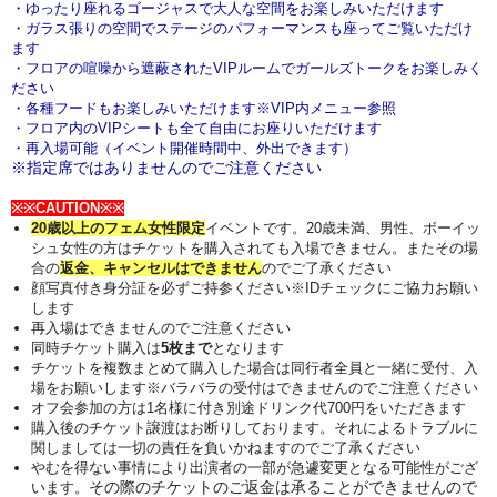
・ゆったり座れるゴージャスで大人な空間をお楽しみいただけます
・ガラス張りの空間でステージのパフォーマンスも座ってご覧いただけ
ます
・フロアの喧噪から遮蔽されたVIPルームでガールズトークをお楽しみく
ださい
・各種フードもお楽しみいただけます※VIP内メニュー参照
・フロア内のVIPシートも全て自由にお座りいただけます
・再入場可能（イベント開催時間中、外出できます）
※指定席ではありませんのでご注意ください
※※CAUTION※※
20歳以上のフェム女性限定
イベントです。20歳未満、男性、ボーイッ
シュ女性の方はチケットを購入されても入場できません。またその場
合の
返金、キャンセルはできません
のでご了承ください
顔写真付き身分証を必ずご持参ください※IDチェックにご協力お願い
します
再入場はできませんのでご注意ください
同時チケット購入は
5枚まで
となります
チケットを複数まとめて購入した場合は同行者全員と一緒に受付、入
場をお願いします※バラバラの受付はできませんのでご注意ください
オフ会参加の方は
1名様に付き別途ドリンク代700円をいただきます
購入後のチケット譲渡はお断りしております。それによるトラブルに
関しましては一切の責任を負いかねますのでご了承ください
やむを得ない事情により出演者の一部が急遽変更となる可能性がござ
その際のチケットのご返金は承ることができませんので
います。