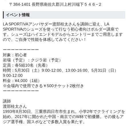
〒384-1401 長野県南佐久郡川上村川端下５４６−２
イベント情報
LA SPORTIVAアンバサダー渡部桂太さんを講師に迎え、LA
SPORTIVAのシューズを使って行なう初心者向けボルダー講座で
す。シューズはハイエンドモデルからエントリーまでご用意します
ので、ご自身で性能を体感してみてください！
ーーーーーーーーー
対象：初心者
岩場（予定）：クジラ岩（予定）
定員：各5組10名（先着）
時間：5月30日（土）9:00-12:00、13:00-16:00、5月31日（日）
9:00-12:00
料金：¥4,000（1組）
※会場内で使用できる￥500チケット2枚付き
ーーーーーーーーー
講師
渡部桂太さん
1993年8月30日、三重県四日市市生まれ。小学2年でクライミングを
始め、2017年に開かれた中国・南京でのW杯で初優勝。その後もア
ジア選手権、国スポなどで多数入賞を果たす。