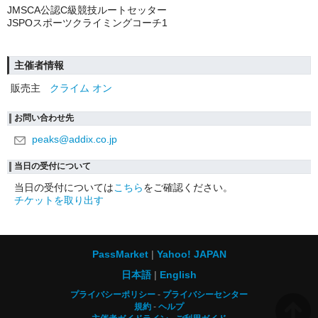
JMSCA公認C級競技ルートセッター
JSPOスポーツクライミングコーチ1
主催者情報
販売主
クライム オン
お問い合わせ先
peaks@addix.co.jp
当日の受付について
当日の受付については
こちら
をご確認ください。
チケットを取り出す
PassMarket
Yahoo! JAPAN
日本語
English
プライバシーポリシー
プライバシーセンター
規約
ヘルプ