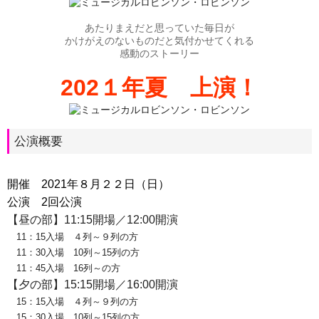
あたりまえだと思っていた毎日が
かけがえのないものだと気付かせてくれる
感動のストーリー
202１年夏 上演！
公演概要
開催 2021年８月２２日（日）
公演 2回公演
【昼の部】
11:15
開場／
12:00
開演
11
：
15
入場 ４列～９列の方
11
：
30
入場
10
列～
15
列の方
11
：
45
入場
16
列～の方
【夕の部】
15:15
開場／
16:00
開演
15
：
15
入場 ４列～９列の方
15
：
30
入場
10
列～
15
列の方