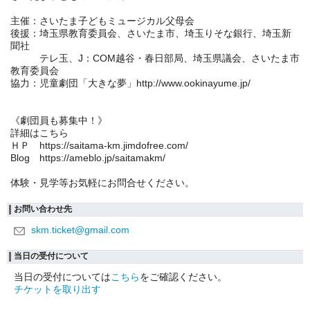
主催：さいたま子どもミュージカル父母会
後援：埼玉県教育委員会、さいたま市、埼玉りそな銀行、埼玉新
聞社
テレ玉、J：COM越谷・春日部局、埼玉県議会、さいたま市
教育委員会
協力：児童劇団「大きな夢」http://www.ookinayume.jp/
《劇団員も募集中！》
詳細はこちら
ＨＰ https://saitama-km.jimdofree.com/
Blog https://ameblo.jp/saitamakm/
体験・見学等お気軽にお問合せください。
お問い合わせ先
skm.ticket@gmail.com
当日の受付について
当日の受付については
こちら
をご確認ください。
チケットを取り出す