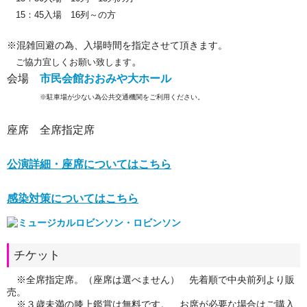
15
：
45
入場
16
列～の方
※混雑回避の為、入場時間を指定させて頂きます。
。
ご協力宜しくお願い致します
会場
市民会館おおみや大ホール
※駐車場が少ない為公共交通機関をご利用ください。
座席 全席指定席
公演詳細・座席についてはこちら
感染対策についてはこちら
チケット
※全席指定席。（座席は選べません） 先着順で中央前列より販
売。
※３歳未満の膝上鑑賞は無料です。 お席が必要な場合はご購入