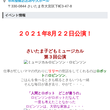
市民会館おおみや大ホール
〒330-0844 さいたま市大宮区下町3-47-8
イベント情報
２０２１年8月２２日公演！
さいたま子どもミュージカル
第３回公演
仕事が忙しいママの代わりに
リリー
の世話をしてくれるのは
ロボッ
ト
の
ロビンソン
。
ごはんを食べるときも眠るときもいつも一緒
そんな毎日が過ぎ去り、やがて・・・。
「人間とロボット どこが違うの」
ロビンソンがロボットだなんて
一度も考えたことなかった
ロビンソンは、大切な家族よ・・・・