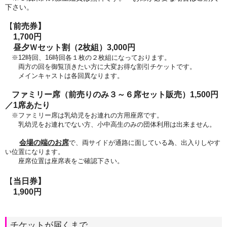
下さい。
【
前売券】
1,700円
昼夕Ｗ
セット割（2枚組）3,000円
※12時回、16時回各１枚の２枚組になっております。
両方の回を御覧頂きたい方に大変お得な割引チケットです。
メインキャストは各回異なります。
ファミリー席（前売りのみ３～６席セット販売）1,500円
／1席あたり
※ファミリー席は乳幼児をお連れの方用座席です。
乳幼児をお連れでない方、小中高生のみの団体利用は出来ません。
会場の端のお席
で、両サイドが通路に面している為、出入りしやす
い位置になります。
座席位置は座席表をご確認下さい。
【
当日券】
1,900円
チケットが届くまで