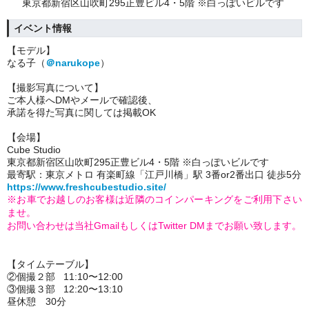
東京都新宿区山吹町295正豊ビル4・5階 ※白っぽいビルです
イベント情報
【モデル】
なる子（
＠narukope
）
【撮影写真について】
ご本人様へDMやメールで確認後、
承諾を得た写真に関しては掲載OK
【会場】
Cube Studio
東京都新宿区山吹町295正豊ビル4・5階 ※白っぽいビルです
最寄駅：東京メトロ 有楽町線「江戸川橋」駅 3番or2番出口 徒歩5分
https://www.freshcubestudio.site/
※お車でお越しのお客様は近隣のコインパーキングをご利用下さい
ませ。
お問い合わせは当社GmailもしくはTwitter DMまでお願い致します。
【タイムテーブル】
②個撮２部 11:10〜12:00
③個撮３部 12:20〜13:10
昼休憩 30分