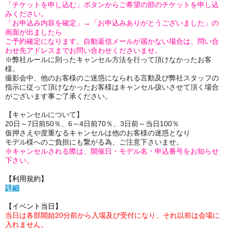
「チケットを申し込む」ボタンからご希望の部のチケットを申し込
みください。
「お申込み内容を確定」→「お申込みありがとうございました」の
画面が出ましたら
ご予約確定になります。自動返信メールが届かない場合は、問い合
わせ先アドレスまでお問い合わせくださいませ。
※弊社ルールに則ったキャンセル方法を行って頂けなかったお客
様。
撮影会中、他のお客様のご迷惑になられる言動及び弊社スタッフの
指示に従って頂けなかったお客様はキャンセル扱いさせて頂く場合
がございます事ご了承ください。
【キャンセルについて】
20日～7日前50％、6～4日前70％、3日前～当日100％
仮押さえや度重なるキャンセルは他のお客様の迷惑となり
モデル様へのご負担にも繋がる為、ご注意下さいませ。
※キャンセルされる際は、開催日・モデル名・申込番号をお知らせ
下さい。
【利用規約】
詳細
【イベント当日】
当日は各部開始20分前から入場及び受付になり、それ以前は会場に
入れません。