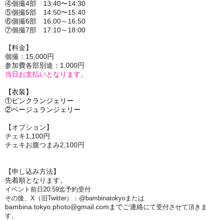
④個撮4部 13:40〜14:30
⑤個撮5部 14:50〜15:40
⑥個撮6部 16:00～16:50
⑦個撮7部 17:10～18:00
【料金】
個撮：15,000円
参加費各部別途：1,000円
当日お支払いとなります。
【衣装】
①ピンクランジェリー
②ベージュランジェリー
【オプション】
チェキ1,100円
チェキお腹つまみ2,100円
【申し込み方法】
先着順となります。
イベント前日20:59迄予約受付
その後、X（旧Twitter）：@bambinatokyoまたは
bambina.tokyo.photo@gmail.comまでご連絡
にて受付させて頂きま
す。