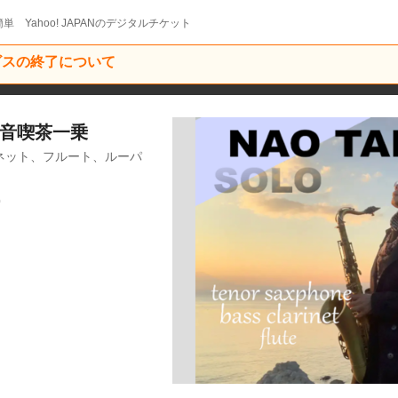
単 Yahoo! JAPANのデジタルチケット
ービスの終了について
越 音喫茶一乗
ネット、フルート、ルーパ
0