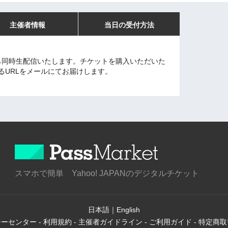
主催者情報
当日の受付方法
30から同時生配信いたします。チケットを購入いただいた
になれるURLをメールにてお届けします。
スマホで簡単 Yahoo! JAPANのデジタルチケット
日本語
｜
English
シーセンター
-
利用規約
-
主催者ガイドライン
-
ご利用ガイド
-
特定商取