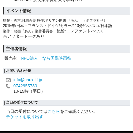
イベント情報
監督・脚本:河瀨直美 原作:ドリアン助川 「あん」 （ポプラ社刊）
2015
年/日本・フランス・ドイツ/カラー/113分/シネスコ/日本語
配給
:
エレファントハウス
製作：映画『あん』製作委員会
※アフタートークあり
主催者情報
販売主
NPO法人 なら国際映画祭
お問い合わせ先
info@nara-iff.jp
0742955780
10-15時（平日）
当日の受付について
当日の受付については
こちら
をご確認ください。
チケットを取り出す