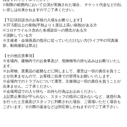
※制限の範囲内において公演が実施された場合、 チケット代金などの払
い戻しは出来かねますのでご了承ください。
【下記項目該当のお客様の入場をお断りします】
※37.5度以上の発熱(平熱より１度以上高い発熱)がある方
※コロナウイルス含めた各感染症への懸念がある方
※泥酔している方
※主催者・会場係員の指示に従っていただけない方
(ライブ中の写真撮
影、動画撮影は禁止)
【その他注意事項】
※
全場内、建物内でのお食事及び、危険物等の持ち込みはお断りいたし
ます。
※
お荷物、貴重品の盗難などに関しまして、運営は一切の責任を負うこ
とが出来ませんので、お客様ご自身での管理をお願いいたします。
※
会場内でのトラブルについて運営、主催側は一切の責任を負うことが
出来ません。ご了承ください。
※
会場周辺での入り待ち・出待ち行為はお止めください。
上記禁止事項が守られない、スタッフの指示に従わないなど、迷惑行為
を行ったと主催及びスタッフに判断された場合、ご退場いただく場合も
ございます。その際の返金などは対応致しかねますのでご了承下さい。