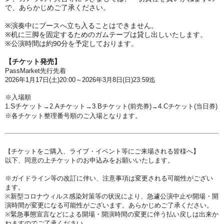
で、あらかじめご了承ください。
※
演奏中にブースへ立ち入ることはできません。
※
机に三脚を固定するためのガムテープは貸し出しいたします。
※
公演時間は約90分を予定しております。
【チケット発売】
PassMarket先行先着
2026年1月17日(土
)20:00～2026年3月8日(日)23:59迄
※入場順
Sチケット
1.
→2.Aチケット
→3
.
Bチケット(前売券)→4
.C
チケット(当日券)
※各チケット
整理番号順のご入場となります。
チケットをご購入、ライブ・イベント等にご来場される皆様へ】
【
以下、同意の上チケットのお申込みをお願いいたします。
※ガイドライン等の改訂に伴い、注意事項は変更される可能性がござい
ます。
※新型コロナウィルス感染対策等の状況により、急遽公演中止や開場・開
演時間が変更になる可能性がございます。あらかじめご了承ください。
※緊急事態宣言などによる開場・開演時間の変更に伴う払い戻しは出来か
ねますのでご了承ください。