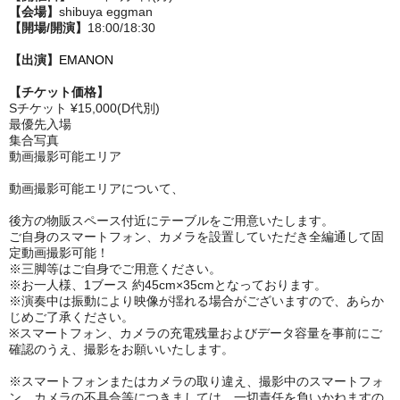
【会場】
shibuya eggman
【開場/開演】
18:00/18:30
【出演】
EMANON
【チケット価格】
Sチケット ¥15,000(D代別)
最優先入場
集合写真
動画撮影可能エリア
動画撮影可能エリアについて、
後方の物販スペース付近にテーブルをご用意いたします。
ご自身のスマートフォン、カメラを設置していただき全編通して固
定動画撮影可能！
※三脚等はご自身でご用意ください。
※お一人様、1ブース 約45cm×35cmとなっております。
※演奏中は振動により映像が揺れる場合がございますので、あらか
じめご了承ください。
※
スマートフォン、カメラ
の充電残量およびデータ容量を事前にご
確認のうえ、撮影をお願いいたします。
※スマートフォン
またはカメラの取り違え、撮影中の
スマートフォ
ン、カメラ
の不具合等につきましては、
一切責任を負いかねますの