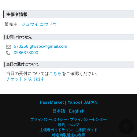
主催者情報
販売主
ジュウイ コウドウ
お問い合わせ先
673258.gtwsbc@gmail.com
0986373000
当日の受付について
当日の受付については
こちら
をご確認ください。
チケットを取り出す
PassMarket
Yahoo! JAPAN
日本語
English
プライバシーポリシー
プライバシーセンター
規約
ヘルプ
主催者ガイドライン
ご利用ガイド
特定商取引法の表示