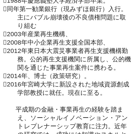

1988年慶應義塾大学経済学部卒業。

同年第一勧業銀行（現みずほ銀行）入行。
主にバブル崩壊後の不良債権問題に取
り組む

2003年産業再生機構、

2008年中小企業再生支援全国本部、

2012年東日本大震災事業者再生支援機構勤
務。公的再生支援機関に所属し、公的機
関を通じた事業再生案件に携わる。

2014年、博士（政策研究）。

2016年宮崎大学に新設された地域資源創成
学部教授に就任。現在に至る。
平成期の金融・事業再生の経験を踏ま
え、ソーシャルイノベーション・アン
トレプレナーシップ教育に注力。近年