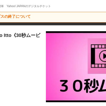
単 Yahoo! JAPANのデジタルチケット
ービスの終了について
dio Itto《30秒ムービ