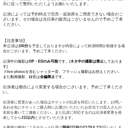
示に従って整列いただくようお願いいたします。
︎公演によっては予約時点で完売・追加席をご用意できない場合がご
ざいます。その場合は当日券の販売はございませんので予めご了承
ください。
【注意事項】
︎本公
分
演は
100
を予定しておりますが内容によって終演時間が前後する場
合がございます。予めご了承ください。
公演中の撮影は
OP・EDのみ可能
です。(
ネタ中の撮影は禁止
しておりま
す)
※live photosを含むシャッター音、フラッシュ撮影はお控えください。
また動画撮影、録音は
全編禁止
です。
︎出演者は都合により変更する場合がございます。予めご了承くださ
い。
︎出演者に変更があった場合はチケットの払戻を対応いたします。お問い
合わせ先にチケットご購入時にお選びいただいたお目当ての芸人さんの
名前を書いてご連絡ください。また払戻に対応するのは出演者変更を発
表してから
2日以内
とさせていただきます。
お客様の都合によるチケット払戻は
開催2日前の23:59まで
対応いたしま