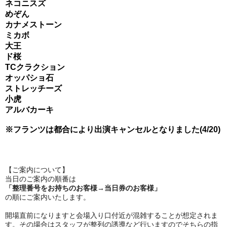
ネコニスズ
めぞん
カナメストーン
ミカボ
大王
ド桜
TCクラクション
オッパショ石
ストレッチーズ
小虎
アルバカーキ
※フランツは都合により出演キャンセルとなりました(4/20)
【ご案内について】
︎当日のご案内の順番は
「整理番号をお持ちのお客様→当日券のお客様」
の順にご案内いたします。
︎開場直前になりますと会場入り口付近が混雑することが想定されま
す。その場合はスタッフが整列の誘導など行いますのでそちらの指