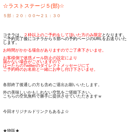
☆ラストステージ５(部)☆
５部：２０：００〜２１：３０
コチラは、
２枠以上のご予約をして頂いた方のみ限定
となります。
ご予約完了後にコチラから５部への予約ページのURLをお送りいた
します。
お時間がかかる場合がありますのでご了承下さいませ。
お客様側で迷惑メール防止の設定により
届かない場合がございますので
はーたらのTwitterのダイレクトメッセージにて
ご予約時のお名前と一緒にお申し付け下さいませ。
各部終了後通しの方も含めご退出お願いいたします。
外の美味しいかもしれない空気をご堪能下さい。
こちらの空気無料で勝手に提供させていただきますｗ
今回オリジナルドリンクもあるよ☆
★物販★