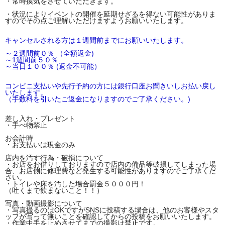
・常時換気をさせていただきます。
・状況によりイベントの開催を延期せざるを得ない可能性がありま
すのでその点ご理解いただけますようお願いいたします。
キャンセルされる方は１週間前までにお願いいたします。
～２週間前０％ （全額返金)
～1週間前５０％
～当日１００％ (返金不可能）
コンビニ支払いや先行予約の方には銀行口座お聞きいしお払い戻し
いたします。
（手数料を引いたご返金になりますのでご了承ください。)
差し入れ・プレゼント
・手べ物禁止
お会計時
・お支払いは現金のみ
店内を汚す行為・破損について
・お店をお借りしておりますので店内の備品等破損してしまった場
合、お店側に修理費など発生する可能性がありますのでご了承くだ
さい。
・トイレや床を汚した場合罰金５０００円！
（吐くまで飲まないこと！！）
写真・動画撮影について
・写真撮るのはOKですがSNSに投稿する場合は、他のお客様やスタ
ッフが写って無いことを確認してからの投稿をお願いいたします。
・作業中手を止めさせてまでの撮影は禁止です。