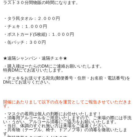
ラスト３０分間物販の時間になります。
・タラ民タオル：２.０００円
・チェキ：１.０００円
・ポストカード(5枚組)：１.０００円
・缶バッチ：３００円
★遠隔シャンパン・遠隔チェキ★
・購入後はーたらのDMにご連絡お願いいたします。
特典DMにてお送りいたします。
・チェキをお送りする宛先(郵便番号・住所・お名前・電話番号)を
DMにてお送りください。
開催にあたりまして以下の点を運営としてご報告させていただきま
す。
・マスクの着用は個人の判断にお任せいたします！
・消毒用アルコールをご用意いたしますので、ご来場の際には手洗
い・うがい、アルコール消毒にご協力をお願いいたします。
・当日、体調のすぐれ無い方は来場をご遠慮ください。
・共有物（テーブル、椅子、ドアノブ等）の消毒を徹底いたしま
す。