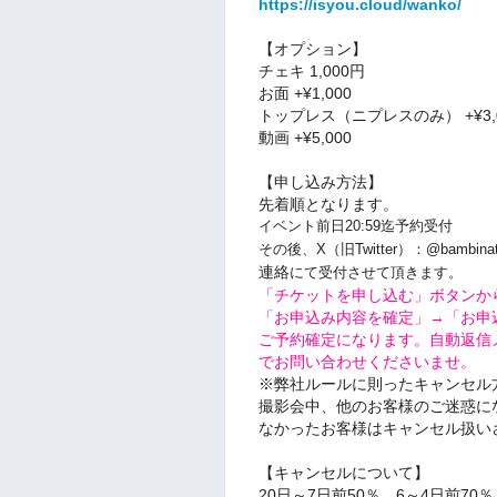
https://isyou.cloud/wanko/
【オプション】
チェキ 1,000円
お面 +¥1,000
トップレス（ニプレスのみ） +¥3,
動画 +¥5,000
【申し込み方法】
先着順となります。
イベント前日20:59迄予約受付
その後、X（旧Twitter）：@bambina
連絡
にて受付させて頂きます。
「チケットを申し込む」ボタンか
「お申込み内容を確定」→「お申
ご予約確定になります。自動返信
でお問い合わせくださいませ。
※弊社ルールに則ったキャンセル
撮影会中、他のお客様のご迷惑に
なかったお客様はキャンセル扱い
【キャンセルについて】
20日～7日前50％、6～4日前70