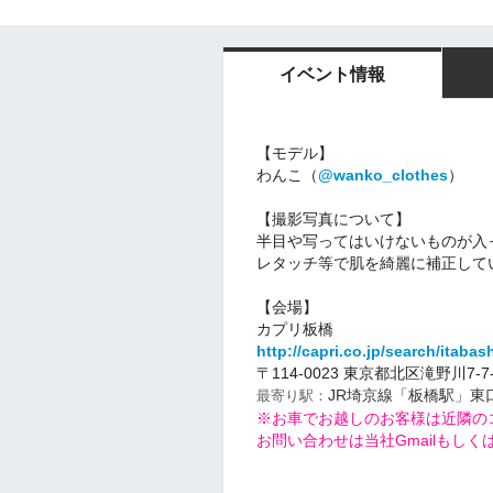
イベント情報
【モデル】
わんこ（
@wanko_clothes
）
【撮影写真について】
半目や写ってはいけないものが入
レタッチ等で肌を綺麗に補正して
【会場】
カプリ板橋
http://capri.co.jp/search/itabash
〒114-0023 東京都北区滝野川7-7
JR埼京線「板橋駅」東
最寄り駅：
※お車でお越しのお客様は近隣の
お問い合わせは当社GmailもしくはT