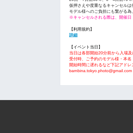
仮押さえや度重なるキャンセルは
モデル様へのご負担にも繋がる為
※キャンセルされる際は、開催日
【利用規約】
詳細
【イベント当日】
当日は各部開始20分前から入場
受付時、ご予約のモデル様・本名
開始時間に遅れるなど下記アドレ
bambina.tokyo.photo@gmail.com