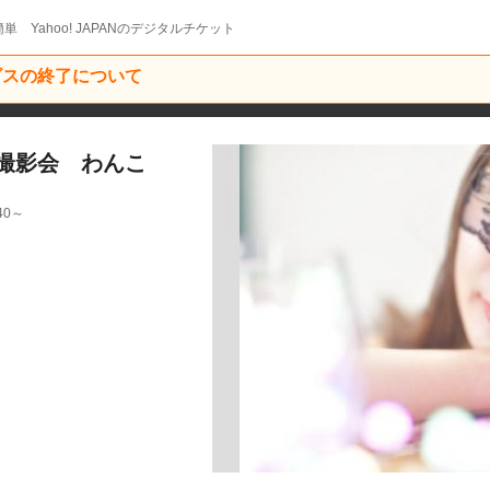
単 Yahoo! JAPANのデジタルチケット
ービスの終了について
撮影会 わんこ
40～