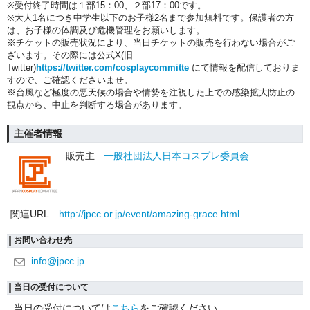
※受付終了時間は１部
15：00、２部17：00です。
※大人1名につき中学生以下のお子様2名まで参加無料です。保護者の方
は、お子様の体調及び危機管理をお願いします。
※チケットの販売状況により、当日チケットの販売を行わない場合がご
ざいます。その際には公式X(旧
Twitter)
https://twitter.com/cosplaycommitte
にて情報を配信しておりま
すので、ご確認くださいませ。
※台風など極度の悪天候の場合や情勢を注視した上での感染拡大防止の
観点から、中止を
判断する場合があります。
主催者情報
販売主
一般社団法人日本コスプレ委員会
関連URL
http://jpcc.or.jp/event/amazing-grace.html
お問い合わせ先
info@jpcc.jp
当日の受付について
当日の受付については
こちら
をご確認ください。