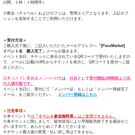
の間、１枠：１時間半）
※教会（チャペル）およびカフェは、専用エリアとなります。上記オプ
ションを追加することでご利用いただけます。
＜受付方法＞
ご購入完了後に、ご記入いただいたメールアドレスへ
「[PassMarket]
イベント名 購入完了」
メールが届きます。
イベント当日、チケットに表示されているQRコードで受付いたしますの
で、メールに記載のURLからチケットを表示し、QRコードを受付へご提
示ください。
日本コスプレ委員会メンバーの方
は、
特典
として
受付開始1時間前より先
行入場
可能です。
イベント当日に、受付にて「メンバー証」もしくは「メンバー登録完了
メール」をご提示ください。
メンバー登録はこちら
＜注意事項＞
※本イベントでは
「イベント参加無料券」
はご使用できません。
※各チケットに関しまして、販売状況により早期販売終了する場合がご
ざいますので、あらかじめご了承くださいませ。
※チケット購入後の変更・払い戻し等はできません。