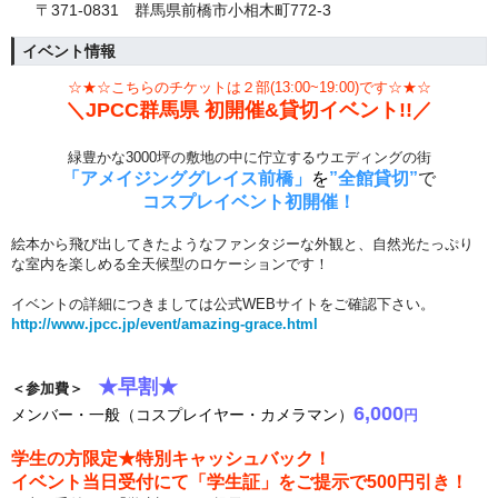
〒371-0831 群馬県前橋市小相木町772-3
イベント情報
☆★☆こちらのチケットは２部(13:00~19:00)です
☆★☆
＼JPCC群馬県 初開催&貸切イベント!!／
緑豊かな3000坪の敷地の中に佇立するウエディングの街
「アメイジンググレイス前橋」
を
”全館貸切”
で
コスプレイベント初開催！
絵本から飛び出してきたようなファンタジーな外観と、自然光たっぷり
な室内を楽しめる全天候型のロケーションです！
イベントの詳細につきましては公式WEBサイトをご確認下さい。
http://www.jpcc.jp/event/amazing-grace.html
★早割★
＜参加費＞
6
,
000
メンバー・
一般
（コスプレイヤー・カメラマン）
円
学生の方限定★特別キャッシュバック！
イベント当日受付にて「学生証」をご提示で500円引き！