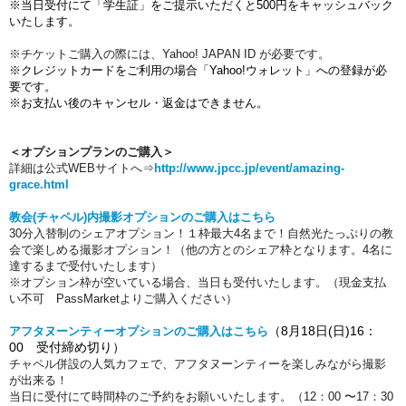
※当日受付にて「学生証」をご提示いただくと500円をキャッシュバック
いたします。
※チケットご購入の際には、Yahoo! JAPAN ID が必要です。
※クレジットカードをご利用の場合「Yahoo!ウォレット」への登録が必
要です。
※お支払い後のキャンセル・返金はできません。
＜オプションプランのご購入＞
詳細は公式WEBサイトへ
⇒
http://www.jpcc.jp/event/amazing-
grace.html
教会(チャペル)内撮影オプションのご購入はこちら
30分入替制のシェアオプション！１枠最大4名まで！自然光たっぷりの教
会で楽しめる撮影オプション！（他の方とのシェア枠となります。4名に
達するまで受付いたします）
※オプション枠が空いている場合、当日も受付いたします。（現金支払
い不可 PassMarketよりご購入ください）
（8月18日(日)16：
アフタヌーンティーオプションのご購入はこちら
00 受付締め切り）
チャペル併設の人気カフェで、アフタヌーンティーを楽しみながら撮影
が出来る！
当日に受付にて時間枠のご予約をお願いいたします。（12：00 〜17：30