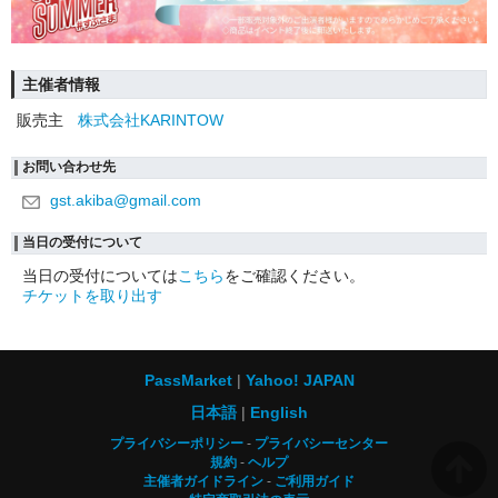
主催者情報
販売主
株式会社KARINTOW
お問い合わせ先
gst.akiba@gmail.com
当日の受付について
当日の受付については
こちら
をご確認ください。
チケットを取り出す
PassMarket
Yahoo! JAPAN
日本語
English
プライバシーポリシー
プライバシーセンター
規約
ヘルプ
主催者ガイドライン
ご利用ガイド