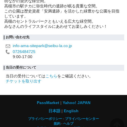
街なかの贅沢な緑空間。
高槻市の駅チカに弥生時代の遺跡が眠る貴重な空間。
この公園は歴史資産「安満遺跡」を活かした緑豊かな公園を目指
しています。
高槻のセントラルパークともいえる広大な緑空間。
みなさんのライフスタイルにあわせてお楽しみください！
お問い合わせ先
info-ama-sitepark@seibu-la.co.jp
0726484725
9:00-17:00
当日の受付について
当日の受付については
こちら
をご確認ください。
チケットを取り出す
PassMarket
Yahoo! JAPAN
日本語
English
プライバシーポリシー
プライバシーセンター
規約
ヘルプ