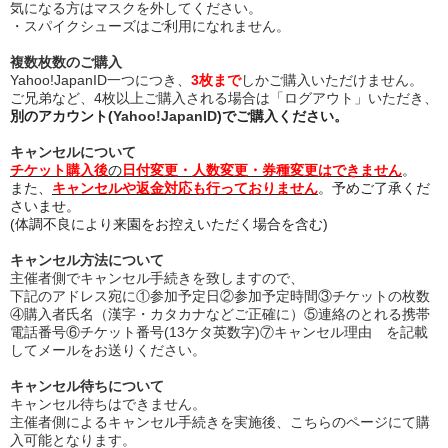
気になる方はマスクを外してください。
・スパイクシューズはご利用になれません。
複数枚数のご購入
Yahoo!JapanID一つにつき、
3枚まで
しかご購入いただけません。
ご兄弟など、4枚以上ご購入される場合は「ログアウト」いただき、
別のアカウント(
Yahoo!JapanID
)でご購入ください。
キャンセルについて
チケット購入後
の
日付変更・人数変更・券種変更はできません
。
また、
キャンセルや返金対応も行っておりません
。予めご了承くだ
さいませ。
(体調不良により来園をお控えいただく場合を含む)
キャンセル方法について
主催者側でキャンセル手続きを致しますので、
下記のアドレス宛に①参加予定日②参加予定時間③チケットの枚数
④購入者氏名（漢字・カタカナなどご正確に）⑤連絡のとれる携帯
電話番号⑥チケット番号(13ケタ英数字)⑦キャンセル理由
を記載
してメールをお送りください。
キャンセル待ちについて
キャンセル待ちはできません。
主催者側によるキャンセル手続きを実施後、こちらのページにて購
入可能となります。