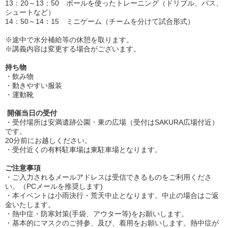
13：20～13：50 ボールを使ったトレーニング（ドリブル、パス、
シュートなど）
14：50～14：15 ミニゲーム（チームを分けて試合形式）
※途中で水分補給等の休憩を取ります。
※講義内容は変更する場合がございます。
持ち物
・飲み物
・動きやすい服装
・運動靴
開催当日の受付
・受付場所は安満遺跡公園・東の広場（受付はSAKURA広場付近）
です。
20分前にお越しください。
・受付近くの有料駐車場は東駐車場となります。
ご注意事項
・ご入力されるメールアドレスは受信できるものをご利用くださ
い。（PCメールを推奨します)
・本イベントは小雨決行・荒天中止となります。中止の場合はご返
金いたします。
・熱中症・防寒対策(手袋、アウター等)をお願いします。
・基本的にマスクのご持参、及び、着用をお願いします。熱中症が