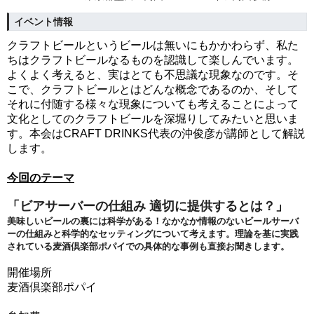
イベント情報
クラフトビールというビールは無いにもかかわらず、私た
ちはクラフトビールなるものを認識して楽しんでいます。
よくよく考えると、実はとても不思議な現象なのです。そ
こで、クラフトビールとはどんな概念であるのか、そして
それに付随する様々な現象についても考えることによって
文化としてのクラフトビールを深堀りしてみたいと思いま
す。本会はCRAFT DRINKS代表の沖俊彦が講師として解説
します。
今回のテーマ
「
ビアサーバーの仕組み 適切に提供するとは？
」
美味しいビールの裏には科学がある！
なかなか情報のないビールサーバ
ーの仕組みと科学的なセッティン
グについて考えます。
理論を基に実践
されている麦酒倶楽部ポパイでの具体的な事例も直
接お聞きします。
開催場所
麦酒倶楽部ポパイ