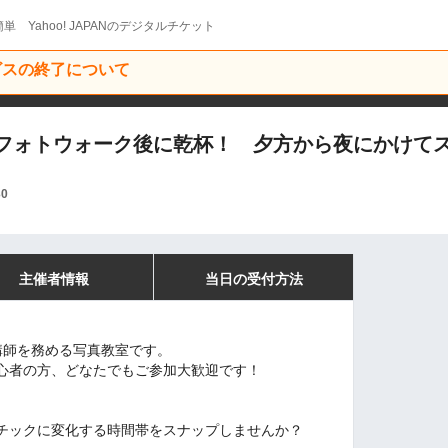
単 Yahoo! JAPANのデジタルチケット
ービスの終了について
部「フォトウォーク後に乾杯！ 夕方から夜にかけてス
30
主催者情報
当日の受付方法
が講師を務める写真教室です。
心者の方、どなたでもご参加大歓迎です！
チックに変化する時間帯をスナップしませんか？